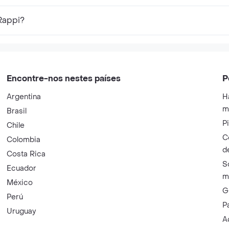
Rappi?
Encontre-nos nestes países
P
Argentina
H
m
Brasil
P
Chile
C
Colombia
d
Costa Rica
S
Ecuador
m
México
G
Perú
P
Uruguay
A