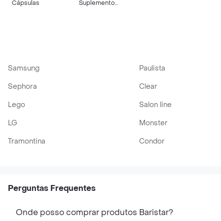
Cápsulas
Suplemento
Vitamínico Caixa 100
Cápsulas Gelatinosas
Moles
Samsung
Paulista
Sephora
Clear
Lego
Salon line
LG
Monster
Tramontina
Condor
Perguntas Frequentes
Onde posso comprar produtos Baristar?