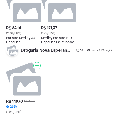
R$ 84,14
R$ 171,37
(2.81/und)
(1.72/und)
Baristar Medley 30
Medley Baristar 100
Cápsulas
Cápsulas Gelatinosas
Drogaria Nova Esperança
14 - 29 min
R$ 6,99
•
R$ 149,70
R$ 202,49
26%
(1.50/und)