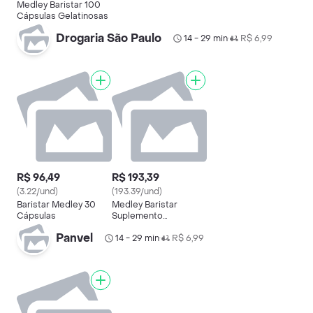
Medley Baristar 100
Cápsulas Gelatinosas
Drogaria São Paulo
14 - 29 min
R$ 6,99
•
R$ 96,49
R$ 193,39
(3.22/und)
(193.39/und)
Baristar Medley 30
Medley Baristar
Cápsulas
Suplemento
Vitamínico Caixa 100
Panvel
Cápsulas Gelatinosas
14 - 29 min
R$ 6,99
•
Moles