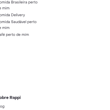
omida Brasileira perto
e mim
omida Delivery
omida Saudável perto
e mim
afé perto de mim
obre Rappi
log