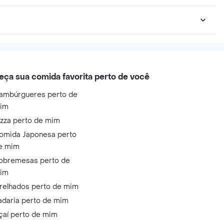
eça sua comida favorita perto de você
ambúrgueres perto de
im
izza perto de mim
omida Japonesa perto
e mim
obremesas perto de
im
relhados perto de mim
adaria perto de mim
çaí perto de mim