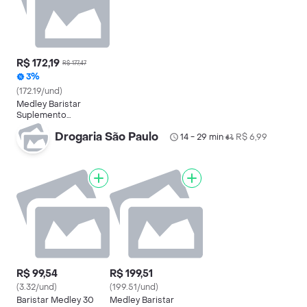
R$ 172,19
R$ 177,47
3%
(172.19/und)
Medley Baristar
Suplemento
Vitamínico Caixa 100
Drogaria São Paulo
Cápsulas Gelatinosas
14 - 29 min
R$ 6,99
•
Moles
R$ 99,54
R$ 199,51
(3.32/und)
(199.51/und)
Baristar Medley 30
Medley Baristar