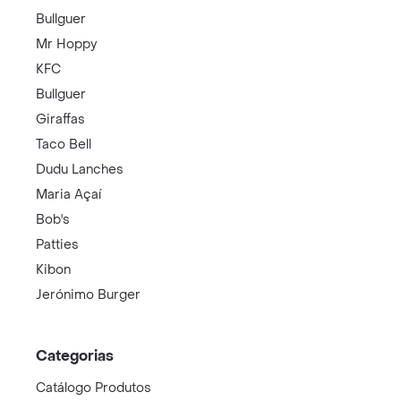
Bullguer
Mr Hoppy
KFC
Bullguer
Giraffas
Taco Bell
Dudu Lanches
Maria Açaí
Bob's
Patties
Kibon
Jerónimo Burger
Categorias
Catálogo Produtos