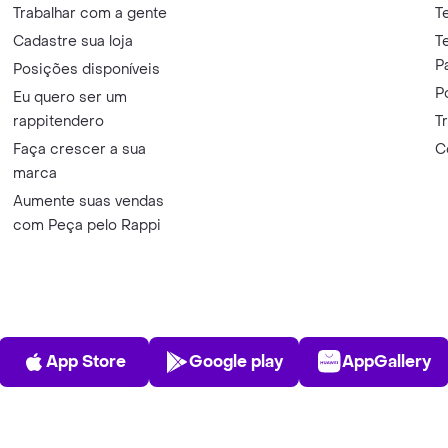
Trabalhar com a gente
T
Cadastre sua loja
T
P
Posições disponíveis
P
Eu quero ser um
rappitendero
T
Faça crescer a sua
C
marca
Aumente suas vendas
com Peça pelo Rappi
App Store
Play Store
AppGalle
App Store
Google play
AppGallery