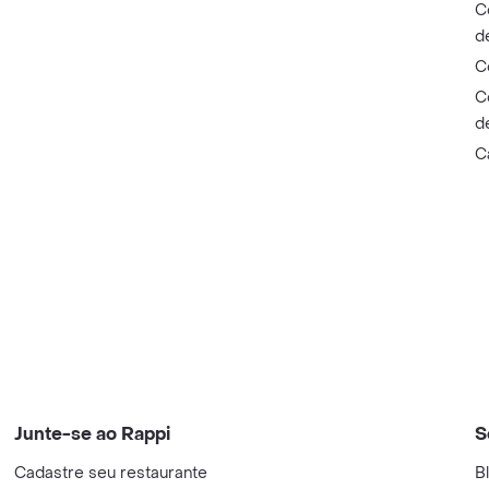
C
d
C
C
d
C
Junte-se ao Rappi
S
Cadastre seu restaurante
B