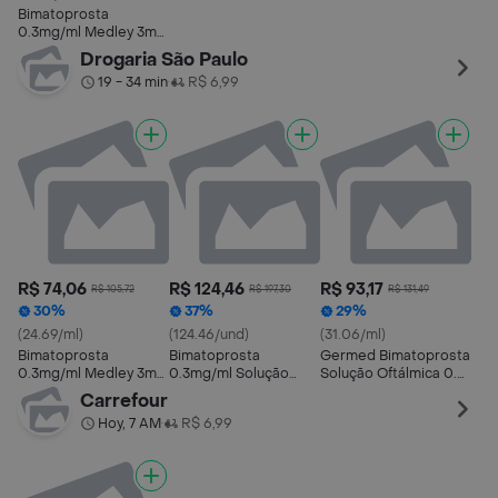
Bimatoprosta
0.3mg/ml Medley 3ml
Solução Oftálmica
Drogaria São Paulo
Estéril
19 - 34 min
R$ 6,99
•
R$ 74,06
R$ 124,46
R$ 93,17
R$ 105,72
R$ 197,30
R$ 131,49
30%
37%
29%
(24.69/ml)
(124.46/und)
(31.06/ml)
Bimatoprosta
Bimatoprosta
Germed Bimatoprosta
0.3mg/ml Medley 3ml
0.3mg/ml Solução
Solução Oftálmica 0.3
Solução Oftálmica
Oftálmica Estéril EMS
mg/ml Frasco 3 ml
Carrefour
Estéril
5ml
Hoy, 7 AM
R$ 6,99
•