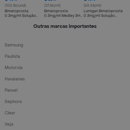
(102.36/und)
(27.36/ml)
(65.54/ml)
Bimatoprosta
Bimatoprosta
Lumigan Bimatoprosta
0.3mg/ml Solução
0.3mg/ml Medley 3ml
0.3mg/ml Solução
Oftálmica Estéril EMS
Solução Oftálmica
Oftálmica Estéril 3ml
5ml
Estéril
Adulto
Outras marcas importantes
Samsung
Paulista
Motorola
Havaianas
Panvel
Sephora
Clear
Veja