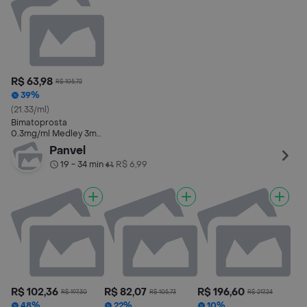
R$ 63,98
R$ 105,72
39%
(21.33/ml)
Bimatoprosta
0.3mg/ml Medley 3ml
Solução Oftálmica
Panvel
Estéril
19 - 34 min
R$ 6,99
•
R$ 102,36
R$ 82,07
R$ 196,60
R$ 197,30
R$ 105,73
R$ 217,24
48%
22%
10%