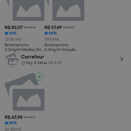
R$ 82,07
R$ 57,49
R$ 105,73
R$ 128,95
22%
55%
(27.36/ml)
(19.17/ml)
Bimatoprosta
Bimatoprosta
0.3mg/ml Medley 3ml
0.3mg/ml Solução
Solução Oftálmica
Oftálmica Geolab 3ml
Carrefour
Estéril
Hoy, 8 AM
R$ 6,99
•
R$ 63,98
R$ 105,72
39%
(21.33/ml)