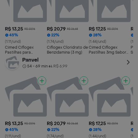
R$ 13,25
R$ 20,79
R$ 17,25
R$ 
R$ 23,96
R$ 26,68
R$ 23,96
45%
22%
28%
4
(1.11/und)
(1.74/und)
(1.44/und)
(1.1
Cimed Ciflogex
Ciflogex Cloridrato de
Cimed Ciflogex
Past
Pastilhas para
Benzidamina (3 mg)
Pastilhas 3mg Sabor
Sab
Garganta 3 mg 12
Cereja 12 Unidades
Cim
Panvel
Unidades Sabor Mel e
54 - 69 min
R$ 6,99
•
Limão
R$ 13,25
R$ 20,79
R$ 17,25
R$ 
R$ 23,96
R$ 26,68
R$ 23,96
45%
22%
28%
4
(1.11/und)
(1.74/und)
(1.44/und)
(1.1