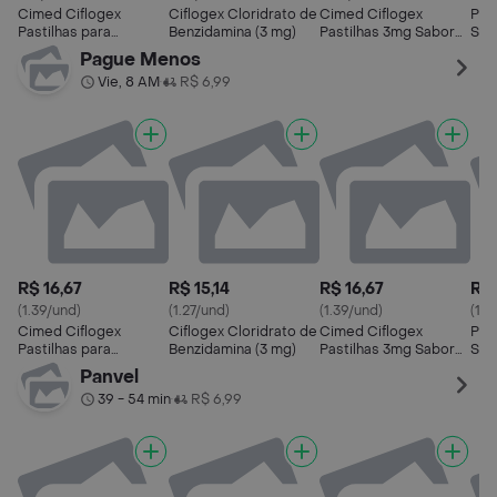
Cimed Ciflogex
Ciflogex Cloridrato de
Cimed Ciflogex
Past
Pastilhas para
Benzidamina (3 mg)
Pastilhas 3mg Sabor
Sab
Garganta 3 mg 12
Cereja 12 Unidades
Cim
Pague Menos
Unidades Sabor Mel e
Vie, 8 AM
R$ 6,99
•
Limão
R$ 16,67
R$ 15,14
R$ 16,67
R$ 
(1.39/und)
(1.27/und)
(1.39/und)
(1.3
Cimed Ciflogex
Ciflogex Cloridrato de
Cimed Ciflogex
Past
Pastilhas para
Benzidamina (3 mg)
Pastilhas 3mg Sabor
Sab
Garganta 3 mg 12
Cereja 12 Unidades
Cim
Panvel
Unidades Sabor Mel e
39 - 54 min
R$ 6,99
•
Limão