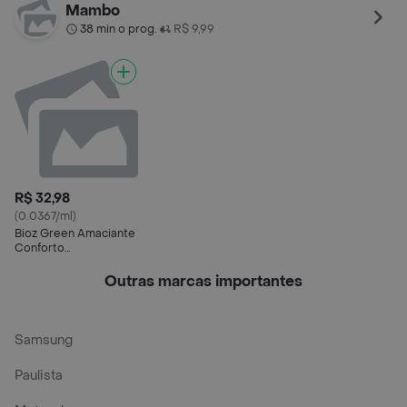
Biodegradável
Mambo
38 min o prog.
R$ 9,99
•
R$ 32,98
(0.0367/ml)
Bioz Green Amaciante
Conforto
Biodegradável
Outras marcas importantes
Samsung
Paulista