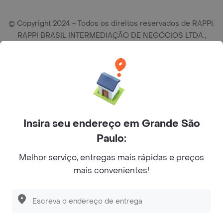
© Copyright 2024 - Todos os direitos reservados de RAPPI.
RAPPI BRASIL INTERMEDIAÇÃO DE NEGÓCIOS LTDA.,
empresa com sede social na R Haddock Lobo, 595, 9 andar,
conj. 91, Lado A, Cerqueira Cesar, São Paulo/SP CEP. 01414-
905, CNPJ/MF n° 26.900.161/0001-25.
Insira seu endereço em Grande São
Paulo:
Melhor serviço, entregas mais rápidas e preços
mais convenientes!