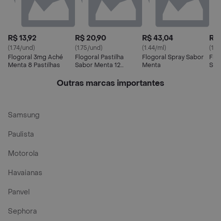
R$ 13,92
R$ 20,90
R$ 43,04
R$ 
(1.74/und)
(1.75/und)
(1.44/ml)
(1.7
Flogoral 3mg Aché
Flogoral Pastilha
Flogoral Spray Sabor
Flog
Menta 8 Pastilhas
Sabor Menta 12
Menta
Sab
Unidades
Outras marcas importantes
Samsung
Paulista
Motorola
Havaianas
Panvel
Sephora