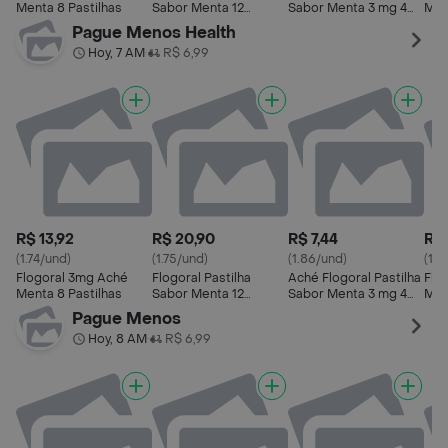
Menta 8 Pastilhas
Sabor Menta 12
Sabor Menta 3 mg 4
Men
Unidades
Unidades
Pague Menos Health
Hoy, 7 AM
R$ 6,99
•
R$ 13,92
R$ 20,90
R$ 7,44
R$ 
(1.74/und)
(1.75/und)
(1.86/und)
(1.4
Flogoral 3mg Aché
Flogoral Pastilha
Aché Flogoral Pastilha
Flo
Menta 8 Pastilhas
Sabor Menta 12
Sabor Menta 3 mg 4
Men
Unidades
Unidades
Pague Menos
Hoy, 8 AM
R$ 6,99
•