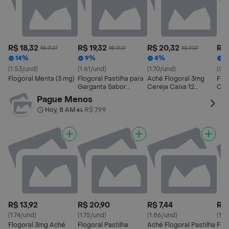
R$ 18,32
R$ 19,32
R$ 20,32
R$ 
R$ 21,27
R$ 21,27
R$ 21,27
14%
9%
4%
1
(1.53/und)
(1.61/und)
(1.70/und)
(0.2
Flogoral Menta (3 mg)
Flogoral Pastilha para
Aché Flogoral 3mg
Flo
Garganta Sabor
Cereja Caixa 12
Col
Laranja Aché Caixa 12
Pastilhas
150
Pague Menos
Pastilhas
Hoy, 8 AM
R$ 7,99
•
R$ 13,92
R$ 20,90
R$ 7,44
R$ 
(1.74/und)
(1.75/und)
(1.86/und)
(1.4
Flogoral 3mg Aché
Flogoral Pastilha
Aché Flogoral Pastilha
Flo