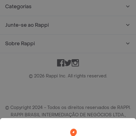
Categorias
Junte-se ao Rappi
Sobre Rappi
Facebook
Twitter
Instagram
©
2026
Rappi Inc. All rights reserved.
© Copyright 2024 - Todos os direitos reservados de RAPPI.
RAPPI BRASIL INTERMEDIAÇÃO DE NEGÓCIOS LTDA.,
empresa com sede social na R Haddock Lobo, 595, 9 andar,
conj. 91, Lado A, Cerqueira Cesar, São Paulo/SP CEP. 01414-