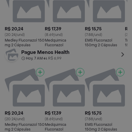
R$ 20,24
R$ 17,39
R$ 15,75
R$ 
(20.24/und)
(8.69/und)
(7.88/und)
(38.
Medley Fluconazol 150
Medquimica
EMS Fluconazol
Tria
mg 2 Cápsulas
Fluconazol
150mg 2 Cápsulas
150
Pague Menos Health
Hoy, 7 AM
R$ 6,99
•
R$ 20,24
R$ 17,39
R$ 15,75
(20.24/und)
(8.69/und)
(7.88/und)
Medley Fluconazol 150
Medquimica
EMS Fluconazol
mg 2 Cápsulas
Fluconazol
150mg 2 Cápsulas