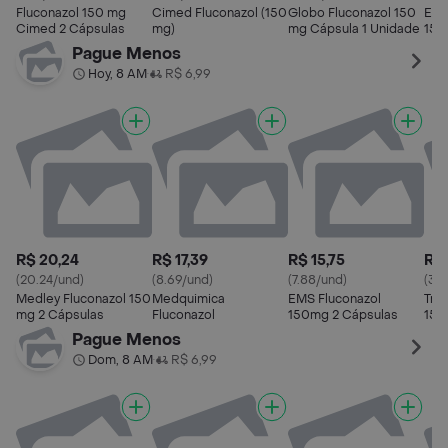
Fluconazol 150 mg
Cimed Fluconazol (150
Globo Fluconazol 150
EMS
Cimed 2 Cápsulas
mg)
mg Cápsula 1 Unidade
150
Pague Menos
Hoy, 8 AM
R$ 6,99
•
R$ 20,24
R$ 17,39
R$ 15,75
R$ 
(20.24/und)
(8.69/und)
(7.88/und)
(38.
Medley Fluconazol 150
Medquimica
EMS Fluconazol
Tria
mg 2 Cápsulas
Fluconazol
150mg 2 Cápsulas
150
Pague Menos
Dom, 8 AM
R$ 6,99
•