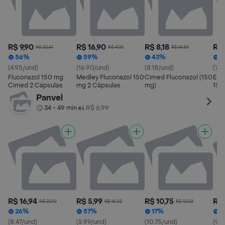
R$ 9,90
R$ 16,90
R$ 8,18
R$ 
R$ 22,47
R$ 41,13
R$ 14,30
56%
59%
43%
4
(4.95/und)
(16.90/und)
(8.18/und)
(7.2
Fluconazol 150 mg
Medley Fluconazol 150
Cimed Fluconazol (150
EMS
Cimed 2 Cápsulas
mg 2 Cápsulas
mg)
150
Panvel
34 - 49 min
R$ 6,99
•
R$ 16,94
R$ 5,99
R$ 10,75
R$ 
R$ 22,92
R$ 14,02
R$ 13,02
26%
57%
17%
3
(8.47/und)
(5.99/und)
(10.75/und)
(9/u