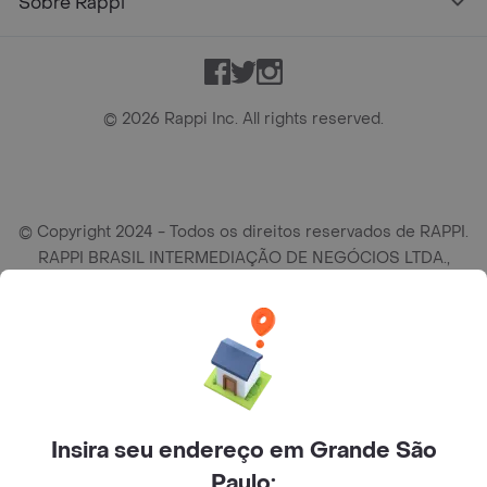
Sobre Rappi
Facebook
Twitter
Instagram
©
2026
Rappi Inc. All rights reserved.
© Copyright 2024 - Todos os direitos reservados de RAPPI.
RAPPI BRASIL INTERMEDIAÇÃO DE NEGÓCIOS LTDA.,
empresa com sede social na R Haddock Lobo, 595, 9 andar,
conj. 91, Lado A, Cerqueira Cesar, São Paulo/SP CEP. 01414-
905, CNPJ/MF n° 26.900.161/0001-25.
Insira seu endereço em Grande São
Paulo: