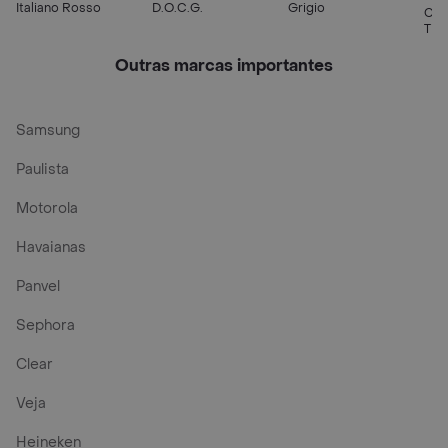
Italiano Rosso
D.O.C.G.
Grigio
Cas
Tin
Outras marcas importantes
Samsung
Paulista
Motorola
Havaianas
Panvel
Sephora
Clear
Veja
Heineken