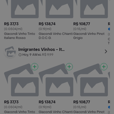
R$ 37,73
R$ 138,74
R$ 108,77
R$ 
(0.0504/ml)
(0.19/ml)
(0.15/ml)
2
Giacondi Vinho Tinto
Giacondi Vinho Chianti
Giacondi Vinho Pinot
(0.
Italiano Rosso
D.O.C.G.
Grigio
Cas
Tin
Imigrantes Vinhos - Itaim
Hoy, 9 AM
R$ 9,99
•
R$ 37,73
R$ 138,74
R$ 108,77
R$ 
(0.0504/ml)
(0.19/ml)
(0.15/ml)
2
Giacondi Vinho Tinto
Giacondi Vinho Chianti
Giacondi Vinho Pinot
(0.