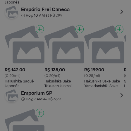
Japonês
Empório Frei Caneca
Hoy, 10 AM
R$ 7,99
•
R$ 142,00
R$ 138,00
R$ 199,00
R$ 
(0.20/ml)
(0.20/ml)
(0.28/ml)
(0.4
Hakushika Saquê
Hakushika Sake
Hakushika Sake Sake
Sak
Japonês
Tokusen Junmai
Yamadanishiki Sake
Hak
Yod
Emporium SP
Hoy, 7 AM
R$ 6,99
•