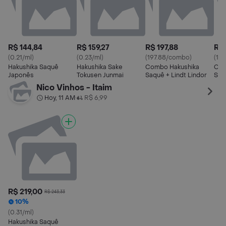
R$ 144,84
R$ 159,27
R$ 197,88
R$ 
(0.21/ml)
(0.23/ml)
(197.88/combo)
(18
Hakushika Saquê
Hakushika Sake
Combo Hakushika
Com
Japonês
Tokusen Junmai
Saquê + Lindt Lindor
Saq
Roc
Nico Vinhos - Itaim
Hoy, 11 AM
R$ 6,99
•
R$ 219,00
R$ 243,33
10%
(0.31/ml)
Hakushika Saquê