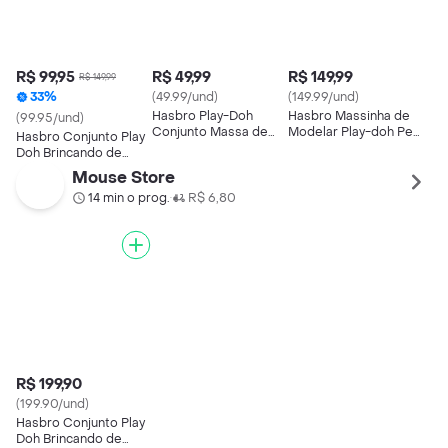
R$ 99,95
R$ 49,99
R$ 149,99
R$ 149,99
33%
(49.99/und)
(149.99/und)
Hasbro Play-Doh
Hasbro Massinha de
(99.95/und)
Conjunto Massa de
Modelar Play-doh Pet
Hasbro Conjunto Play
Modelar Brincando de
Shop Veterinário
Doh Brincando de
Dentista
Dentista
Mouse Store
14 min o prog.
R$ 6,80
•
R$ 199,90
(199.90/und)
Hasbro Conjunto Play
Doh Brincando de