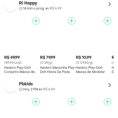
Modelar Brincando de
Dentista
Dive
Ri Happy
Dentista
14 min o prog.
R$ 6,99
•
R$ 49,99
R$ 79,99
R$ 10,99
R$ 
(49.99/und)
(0.29/g)
(0.0982/g)
(49.
Hasbro Play-Doh
Hasbro Massinha Play-
Hasbro Play-Doh
Has
Conjunto Massa de
Doh Festa Da Pizza
Massa de Modelar
Doh
Modelar Brincando de
Dive
Dentista
Pbkids
Hoy, 2 PM
R$ 6,99
•