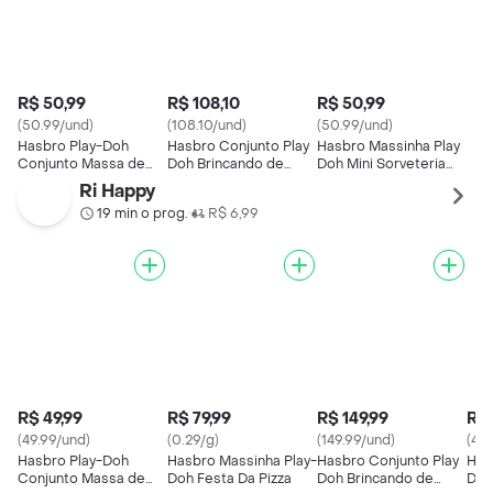
R$ 50,99
R$ 108,10
R$ 50,99
(50.99/und)
(108.10/und)
(50.99/und)
Hasbro Play-Doh
Hasbro Conjunto Play
Hasbro Massinha Play
Conjunto Massa de
Doh Brincando de
Doh Mini Sorveteria
Modelar Brincando de
Dentista
Divertida
Ri Happy
Dentista
19 min o prog.
R$ 6,99
•
R$ 49,99
R$ 79,99
R$ 149,99
R$ 
(49.99/und)
(0.29/g)
(149.99/und)
(49.
Hasbro Play-Doh
Hasbro Massinha Play-
Hasbro Conjunto Play
Has
Conjunto Massa de
Doh Festa Da Pizza
Doh Brincando de
Doh