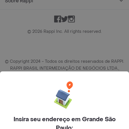
Sobre Rappi
Facebook
Twitter
Instagram
©
2026
Rappi Inc. All rights reserved.
© Copyright 2024 - Todos os direitos reservados de RAPPI.
RAPPI BRASIL INTERMEDIAÇÃO DE NEGÓCIOS LTDA.,
empresa com sede social na R Haddock Lobo, 595, 9 andar,
conj. 91, Lado A, Cerqueira Cesar, São Paulo/SP CEP. 01414-
905, CNPJ/MF n° 26.900.161/0001-25.
Insira seu endereço em Grande São
Paulo: