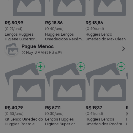
R$ 50,99
R$ 18,86
R$ 18,86
(0.27/und)
(0.40/und)
(0.40/und)
Lenços Huggies
Huggies Lenços
Huggies Lenço
Higiene Superior
Umedecidos Recém-
Umedecido Max Clean
Limpam 2X Mais 4 x 48
Nascido Sem
Pague Menos
Und
Fragrância 48
Hoy, 8 AM
R$ 6,99
•
Unidades
R$ 40,79
R$ 57,11
R$ 19,37
R$ 
(0.85/und)
(0.30/und)
(0.41/und)
(0.
Kit Lenço Umedecido
Lenços Huggies
Huggies Lenços
Hug
Huggies Rosto e
Higiene Superior
Umedecidos Recém-
Ume
Corpo Hipoalergênico
Limpam 2X Mais 4 x 48
Nascido Sem
Bab