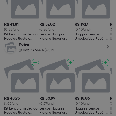
R$ 41,81
R$ 57,02
R$ 19,17
R$ 
(0.88/und)
(0.30/und)
(0.40/und)
(0.
Kit Lenço Umedecido
Lenços Huggies
Huggies Lenços
Hug
Huggies Rosto e
Higiene Superior
Umedecidos Recém-
Ume
Corpo Hipoalergênico
Limpam 2X Mais 4 x 48
Nascido Sem
Extra
48 Unidades
Und
Fragrância 48
Hoy, 7 AM
R$ 8,99
•
Unidades
R$ 48,95
R$ 50,99
R$ 18,86
R$ 
(1.02/und)
(0.27/und)
(0.40/und)
(0.
Kit Lenço Umedecido
Lenços Huggies
Huggies Lenços
Hug
Huggies Rosto e
Higiene Superior
Umedecidos Recém-
Ume