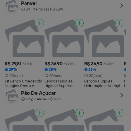
Corpo Hipoalergênico
Limpam 2X Mais 4 x 48
Nascido Sem
Panvel
48 Unidades
Und
Fragrância 48
34 - 49 min
R$ 6,99
•
Unidades
R$ 29,81
R$ 36,90
R$ 36,90
R$ 
R$ 41,81
R$ 50,99
R$ 50,99
29%
28%
28%
2
(0.63/und)
(0.20/und)
(0.20/und)
(0.
Kit Lenço Umedecido
Lenços Huggies
Lenços Huggies
Hug
Huggies Rosto e
Higiene Superior
Hidratação e Nutrição
Ume
Corpo Hipoalergênico
Limpam 2X Mais 4 x 48
Contra Assaduras 4 x
Nas
Pão De Açúcar
48 Unidades
Und
48 Und
Pac
Hoy, 7 AM
R$ 6,99
•