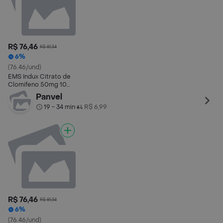
R$ 76,46
R$ 81,34
6%
(76.46/und)
EMS Indux Citrato de
Clomifeno 50mg 10
Comprimidos
Panvel
19 - 34 min
R$ 6,99
•
R$ 76,46
R$ 81,34
6%
(76.46/und)