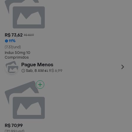
R$ 73,62
R$ 82,97
11%
(7.37/und)
Indux 50mg 10
Comprimidos
Pague Menos
Sab, 8 AM
R$ 6,99
•
R$ 70,99
(70.99/und)