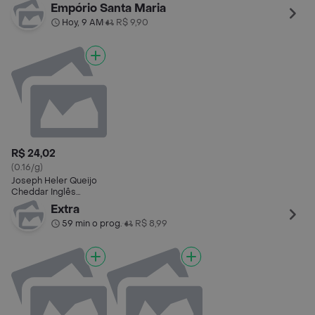
Pedaço
Fatiado
Empório Santa Maria
Hoy, 9 AM
R$ 9,90
•
R$ 24,02
(0.16/g)
Joseph Heler Queijo
Cheddar Inglês
Fatiado
Extra
59 min o prog.
R$ 8,99
•