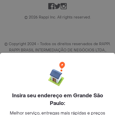
Facebook
Twitter
Instagram
©
2026
Rappi Inc. All rights reserved.
© Copyright 2024 - Todos os direitos reservados de RAPPI.
RAPPI BRASIL INTERMEDIAÇÃO DE NEGÓCIOS LTDA.,
empresa com sede social na R Haddock Lobo, 595, 9 andar,
conj. 91, Lado A, Cerqueira Cesar, São Paulo/SP CEP. 01414-
905, CNPJ/MF n° 26.900.161/0001-25.
Insira seu endereço em Grande São
Paulo:
Melhor serviço, entregas mais rápidas e preços