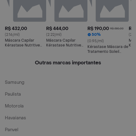
R$ 432,00
R$ 444,00
R$ 190,00
R$
R$ 380,00
(2.16/ml)
(2.22/ml)
50%
(2.3
Máscara Capilar
Máscara Capilar
Más
(0.95/ml)
Kérastase Nutritive
Kérastase Nutritive
Kér
Kérastase Máscara de
Masquintense
Masquintense Riche
Mas
Tratamento Soleil
- 2
Masque Après-Soleil
Eau de Coco
Outras marcas importantes
Samsung
Paulista
Motorola
Havaianas
Panvel