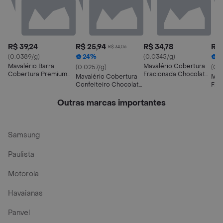
R$ 39,24
R$ 25,94
R$ 34,78
R$ 
R$ 34,06
(0.0389/g)
24%
(0.0345/g)
2
Mavalério Barra
Mavalério Cobertura
(0.0257/g)
(0.
Cobertura Premium
Fracionada Chocolate
Mavalério Cobertura
Mav
Chocolate Meio
Premium ao Leite
Confeiteiro Chocolate
Fra
Amargo
Meio Amargo
Bra
Outras marcas importantes
Samsung
Paulista
Motorola
Havaianas
Panvel