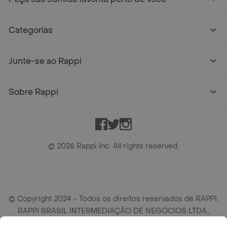
Categorias
Junte-se ao Rappi
Sobre Rappi
Facebook
Twitter
Instagram
©
2026
Rappi Inc. All rights reserved.
© Copyright 2024 - Todos os direitos reservados de RAPPI.
RAPPI BRASIL INTERMEDIAÇÃO DE NEGÓCIOS LTDA.,
empresa com sede social na R Haddock Lobo, 595, 9 andar,