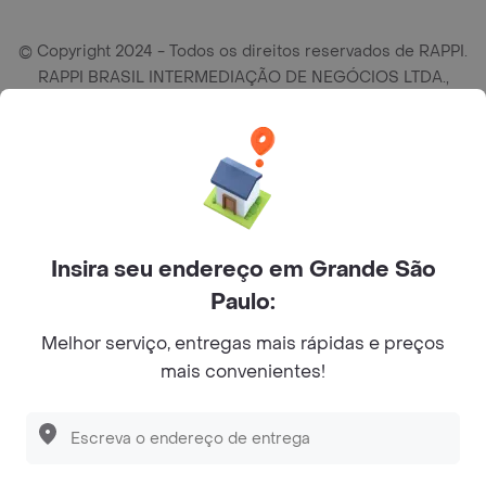
© Copyright 2024 - Todos os direitos reservados de RAPPI.
RAPPI BRASIL INTERMEDIAÇÃO DE NEGÓCIOS LTDA.,
empresa com sede social na R Haddock Lobo, 595, 9 andar,
conj. 91, Lado A, Cerqueira Cesar, São Paulo/SP CEP. 01414-
905, CNPJ/MF n° 26.900.161/0001-25.
Insira seu endereço em Grande São
Paulo:
Melhor serviço, entregas mais rápidas e preços
mais convenientes!