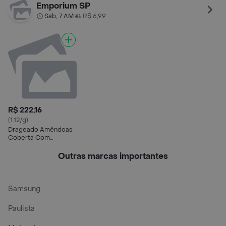
Com Maracujá
Leite
e Amendoim Garoto
Emporium SP
Talento Artesão
Sab, 7 AM
R$ 6,99
•
Pacote
R$ 222,16
(1.12/g)
Drageado Amêndoas
Coberta Com
Chocolate Ao Leite
Outras marcas importantes
Samsung
Paulista