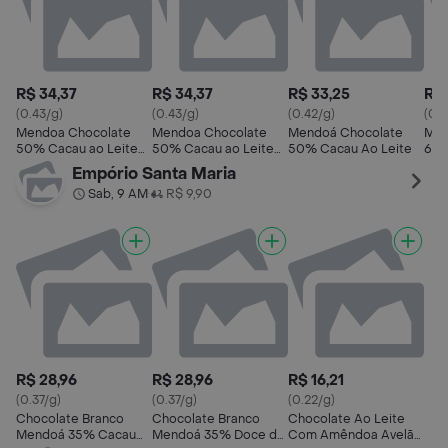
R$ 34,37
R$ 34,37
R$ 33,25
R$ 
(0.43/g)
(0.43/g)
(0.42/g)
(0.4
Mendoa Chocolate
Mendoa Chocolate
Mendoá Chocolate
Men
50% Cacau ao Leite
50% Cacau ao Leite
50% Cacau Ao Leite
60%
Com Cupuaçu
Castanha Caju
Cas
Empório Santa Maria
Sab, 9 AM
R$ 9,90
•
R$ 28,96
R$ 28,96
R$ 16,21
(0.37/g)
(0.37/g)
(0.22/g)
Chocolate Branco
Chocolate Branco
Chocolate Ao Leite
Mendoá 35% Cacau
Mendoá 35% Doce de
Com Amêndoa Avelã