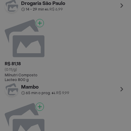
Drogaria São Paulo
14 - 29 min
R$ 6,99
•
R$ 81,18
(0.11/g)
Milnutri Composto
Lacteo 800 g
Mambo
65 min o prog.
R$ 9,99
•