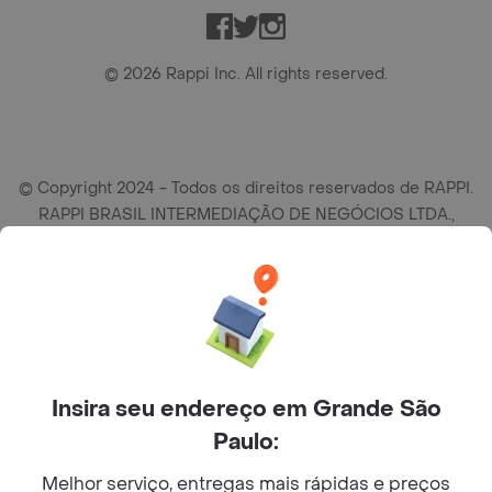
Facebook
Twitter
Instagram
©
2026
Rappi Inc. All rights reserved.
© Copyright 2024 - Todos os direitos reservados de RAPPI.
RAPPI BRASIL INTERMEDIAÇÃO DE NEGÓCIOS LTDA.,
empresa com sede social na R Haddock Lobo, 595, 9 andar,
conj. 91, Lado A, Cerqueira Cesar, São Paulo/SP CEP. 01414-
905, CNPJ/MF n° 26.900.161/0001-25.
Insira seu endereço em Grande São
Paulo:
Melhor serviço, entregas mais rápidas e preços