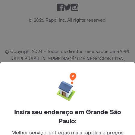
Facebook
Twitter
Instagram
©
2026
Rappi Inc. All rights reserved.
© Copyright 2024 - Todos os direitos reservados de RAPPI.
RAPPI BRASIL INTERMEDIAÇÃO DE NEGÓCIOS LTDA.,
empresa com sede social na R Haddock Lobo, 595, 9 andar,
conj. 91, Lado A, Cerqueira Cesar, São Paulo/SP CEP. 01414-
905, CNPJ/MF n° 26.900.161/0001-25.
Insira seu endereço em Grande São
Paulo:
Melhor serviço, entregas mais rápidas e preços