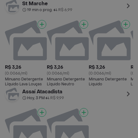
St Marche
19 min o prog.
R$ 6,99
•
R$ 3,26
R$ 3,26
R$ 3,26
R$ 
(0.0066/ml)
(0.0066/ml)
(0.0066/ml)
(0.
Minuano Detergente
Minuano Detergente
Minuano Detergente
Min
Líquido Lava Louças
Líquido Neutro
Liquido
Líq
Assaí Atacadista
Hoy, 3 PM
R$ 9,99
•