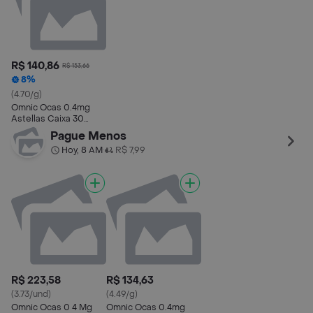
R$ 140,86
R$ 153,66
8%
(4.70/g)
Omnic Ocas 0.4mg
Astellas Caixa 30
Comprimidos de
Pague Menos
Liberação Prolongada
Hoy, 8 AM
R$ 7,99
•
R$ 223,58
R$ 134,63
(3.73/und)
(4.49/g)
Omnic Ocas 0 4 Mg
Omnic Ocas 0.4mg