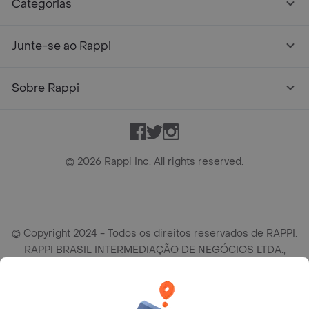
Categorias
Junte-se ao Rappi
Sobre Rappi
Facebook
Twitter
Instagram
©
2026
Rappi Inc. All rights reserved.
© Copyright 2024 - Todos os direitos reservados de RAPPI.
RAPPI BRASIL INTERMEDIAÇÃO DE NEGÓCIOS LTDA.,
empresa com sede social na R Haddock Lobo, 595, 9 andar,
conj. 91, Lado A, Cerqueira Cesar, São Paulo/SP CEP. 01414-
905, CNPJ/MF n° 26.900.161/0001-25.