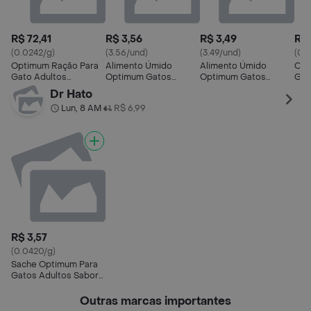
R$ 72,41
R$ 3,56
R$ 3,49
R$ 
(0.0242/g)
(3.56/und)
(3.49/und)
(0.0
Optimum Ração Para
Alimento Úmido
Alimento Úmido
Opt
Gato Adultos
Optimum Gatos
Optimum Gatos
Gat
Castrados Sabor
Castrados 1+ Anos
Adultos Castrados
Fra
Dr Hato
Carne 3 Kg
Sabor Frangos
Frango 85g
Lun, 8 AM
R$ 6,99
•
Selecionados 85g
R$ 3,57
(0.0420/g)
Sache Optimum Para
Gatos Adultos Sabor
Salmao
Outras marcas importantes