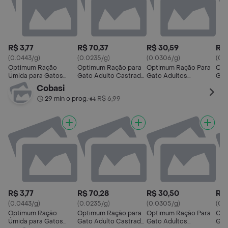
R$ 3,77
R$ 70,37
R$ 30,59
R$ 
(0.0443/g)
(0.0235/g)
(0.0306/g)
(0.
Optimum Ração
Optimum Ração para
Optimum Ração Para
Opt
Úmida para Gatos
Gato Adulto Castrado
Gato Adultos
Gat
Castrados 1+ Anos
Sabor Frango
Castrados Sabor
Cas
Cobasi
Sabor Frango
Frango
Car
29 min o prog.
R$ 6,99
•
R$ 3,77
R$ 70,28
R$ 30,50
R$ 
(0.0443/g)
(0.0235/g)
(0.0305/g)
(0.0
Optimum Ração
Optimum Ração para
Optimum Ração Para
Opt
Úmida para Gatos
Gato Adulto Castrado
Gato Adultos
Gat