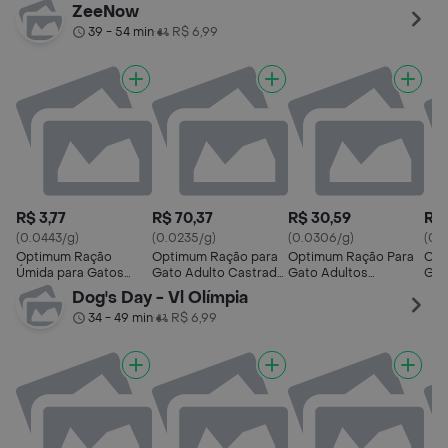
Castrados 1+ Anos
Sabor Frango
Castrados Sabor
Cas
ZeeNow
Sabor Frango
Frango
Fra
39 - 54 min
R$ 6,99
•
R$ 3,77
R$ 70,37
R$ 30,59
R$ 
(0.0443/g)
(0.0235/g)
(0.0306/g)
(0.
Optimum Ração
Optimum Ração para
Optimum Ração Para
Opt
Úmida para Gatos
Gato Adulto Castrado
Gato Adultos
Gat
Castrados 1+ Anos
Sabor Frango
Castrados Sabor
Cas
Dog's Day - Vl Olímpia
Sabor Frango
Frango
Car
34 - 49 min
R$ 6,99
•