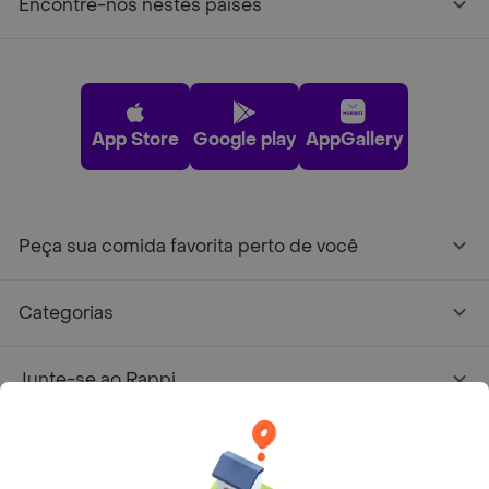
Encontre-nos nestes países
App Store
Google play
AppGallery
Peça sua comida favorita perto de você
Categorias
Junte-se ao Rappi
Sobre Rappi