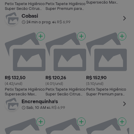
Supersecão Max
Petix Tapete Higiênico
Petix Tapete Higiênico
Citrus
Super Secão Citrus
Super Premium para
para Cães
Cães
Cobasi
24 min o prog.
R$ 6,99
•
R$ 132,50
R$ 120,26
R$ 152,90
(4.42/und)
(4.01/und)
(5.10/und)
Petix Tapete Higiênico
Petix Tapete Higiênico
Petix Tapete Higiênico
Supersecão Max
Super Secão Citrus
Super Premium para
Citrus
para Cães
Cães
Encrenquinha's
Sab, 10 AM
R$ 6,99
•