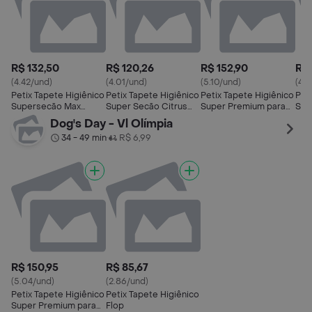
R$ 132,50
R$ 120,26
R$ 152,90
R$ 
(4.42/und)
(4.01/und)
(5.10/und)
(4.
Petix Tapete Higiênico
Petix Tapete Higiênico
Petix Tapete Higiênico
Pet
Supersecão Max
Super Secão Citrus
Super Premium para
Sup
Citrus
para Cães
Cães
Dog's Day - Vl Olímpia
34 - 49 min
R$ 6,99
•
R$ 150,95
R$ 85,67
(5.04/und)
(2.86/und)
Petix Tapete Higiênico
Petix Tapete Higiênico
Super Premium para
Flop