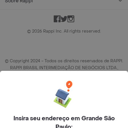
Sobre Rappi
Facebook
Twitter
Instagram
©
2026
Rappi Inc. All rights reserved.
© Copyright 2024 - Todos os direitos reservados de RAPPI.
RAPPI BRASIL INTERMEDIAÇÃO DE NEGÓCIOS LTDA.,
empresa com sede social na R Haddock Lobo, 595, 9 andar,
conj. 91, Lado A, Cerqueira Cesar, São Paulo/SP CEP. 01414-
905, CNPJ/MF n° 26.900.161/0001-25.
Insira seu endereço em Grande São
Paulo: