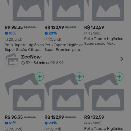
R$ 98,35
R$ 122,99
R$ 132,59
R$ 120,35
R$ 152,99
18%
20%
(4.42/und)
Petix Tapete Higiênico
(3.28/und)
(4.10/und)
Supersecão Max
Petix Tapete Higiênico
Petix Tapete Higiênico
Citrus
Super Secão Citrus
Super Premium para
para Cães
Cães
ZeeNow
39 - 54 min
R$ 6,99
•
R$ 98,35
R$ 122,99
R$ 132,59
R$ 120,35
R$ 152,99
18%
20%
(4.42/und)
Petix Tapete Higiênico
(3.28/und)
(4.10/und)