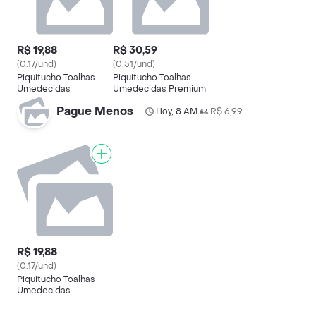
R$ 19,88
R$ 30,59
(0.17/und)
(0.51/und)
Piquitucho Toalhas
Piquitucho Toalhas
Umedecidas
Umedecidas Premium
Pague Menos
Hoy, 8 AM
R$ 6,99
•
R$ 19,88
(0.17/und)
Piquitucho Toalhas
Umedecidas