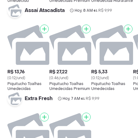
Umedecido
Umedecidas Premium
Umedecida Hidratante
Assaí Atacadista
Hoy, 8 AM
R$ 9,99
•
R$ 13,76
R$ 27,22
R$ 5,33
R$
(0.12/und)
(0.46/und)
(0.12/und)
(1
Piquitucho Toalhas
Piquitucho Toalhas
Piquitucho Toalhas
Pi
Umedecidas
Umedecidas Premium
Umedecidas
Um
Extra Fresh
Hoy, 7 AM
R$ 9,99
•