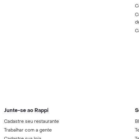
C
C
d
C
Junte-se ao Rappi
S
Cadastre seu restaurante
B
Trabalhar com a gente
T
Cadastre sua loja
T