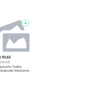
 10,65
.07/und)
quitucho Toalha
edecida Hidratante