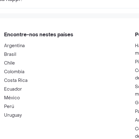
Encontre-nos nestes países
P
Argentina
H
m
Brasil
P
Chile
C
Colombia
d
Costa Rica
S
Ecuador
m
México
G
Perú
P
Uruguay
A
C
d