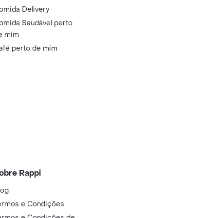
omida Delivery
omida Saudável perto
e mim
afé perto de mim
obre Rappi
log
ermos e Condições
ermos e Condições de