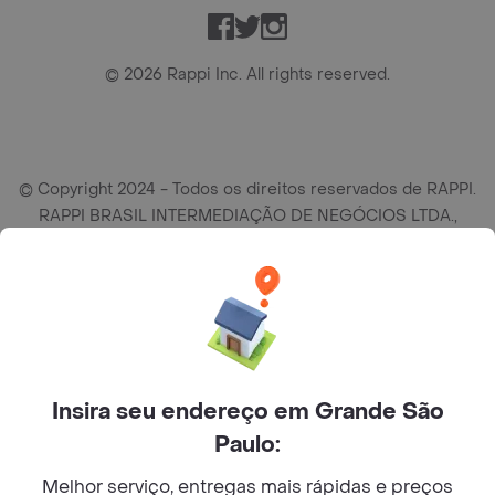
Facebook
Twitter
Instagram
©
2026
Rappi Inc. All rights reserved.
© Copyright 2024 - Todos os direitos reservados de RAPPI.
RAPPI BRASIL INTERMEDIAÇÃO DE NEGÓCIOS LTDA.,
empresa com sede social na R Haddock Lobo, 595, 9 andar,
conj. 91, Lado A, Cerqueira Cesar, São Paulo/SP CEP. 01414-
905, CNPJ/MF n° 26.900.161/0001-25.
Insira seu endereço em Grande São
Paulo:
Melhor serviço, entregas mais rápidas e preços