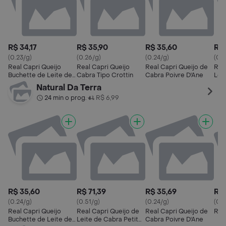
R$ 34,17
R$ 35,90
R$ 35,60
R$ 
(0.23/g)
(0.26/g)
(0.24/g)
(0.4
Real Capri Queijo
Real Capri Queijo
Real Capri Queijo de
Rea
Buchette de Leite de
Cabra Tipo Crottin
Cabra Poivre D'Ane
Lei
Cabra
Fro
Natural Da Terra
24 min o prog.
R$ 6,99
•
R$ 35,60
R$ 71,39
R$ 35,69
R$ 
(0.24/g)
(0.51/g)
(0.24/g)
(0.2
Real Capri Queijo
Real Capri Queijo de
Real Capri Queijo de
Rea
Buchette de Leite de
Leite de Cabra Petit
Cabra Poivre D'Ane