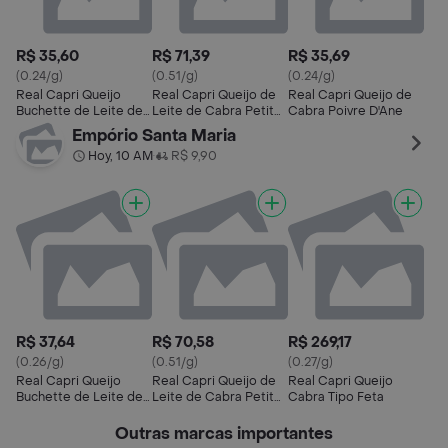
R$ 35,60
R$ 71,39
R$ 35,69
(0.24/g)
(0.51/g)
(0.24/g)
Real Capri Queijo
Real Capri Queijo de
Real Capri Queijo de
Buchette de Leite de
Leite de Cabra Petit
Cabra Poivre D'Ane
Cabra
Fromage
Empório Santa Maria
Hoy, 10 AM
R$ 9,90
•
R$ 37,64
R$ 70,58
R$ 269,17
(0.26/g)
(0.51/g)
(0.27/g)
Real Capri Queijo
Real Capri Queijo de
Real Capri Queijo
Buchette de Leite de
Leite de Cabra Petit
Cabra Tipo Feta
Cabra
Fromage
Outras marcas importantes