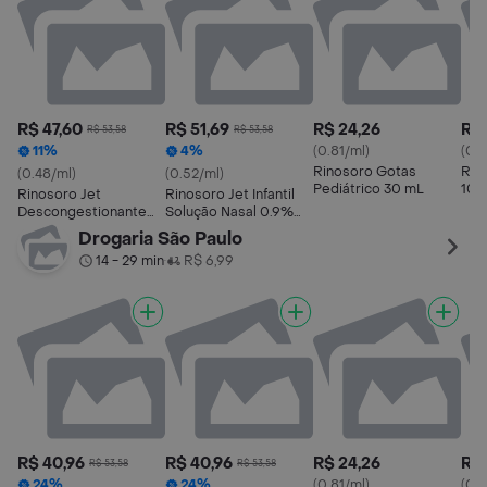
R$ 47,60
R$ 51,69
R$ 24,26
R$ 
R$ 53,58
R$ 53,58
11%
4%
(0.81/ml)
(0.7
Rinosoro Gotas
Rin
(0.48/ml)
(0.52/ml)
Pediátrico 30 mL
100
Rinosoro Jet
Rinosoro Jet Infantil
Descongestionante
Solução Nasal 0.9%
Nasal 0.9% Farmasa
Spray 100ml
Drogaria São Paulo
100ml
14 - 29 min
R$ 6,99
•
R$ 40,96
R$ 40,96
R$ 24,26
R$ 
R$ 53,58
R$ 53,58
24%
24%
(0.81/ml)
(0.7