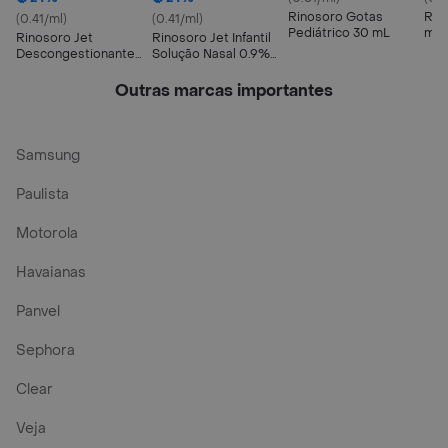
Rinosoro Gotas
Rin
(0.41/ml)
(0.41/ml)
Pediátrico 30 mL
mL
Rinosoro Jet
Rinosoro Jet Infantil
Descongestionante
Solução Nasal 0.9%
Nasal 0.9% Farmasa
Spray 100ml
100ml
Outras marcas importantes
Samsung
Paulista
Motorola
Havaianas
Panvel
Sephora
Clear
Veja