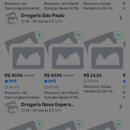
Rinosoro Jet
Rinosoro Jet Infantil
Rinosoro Gotas
Rin
Descongestionante
Solução Nasal 0.9%
Pediátrico 30 mL
Infa
Nasal 0.9% Farmasa
Spray 100ml
0.9
Drogaria São Paulo
100ml
14 - 29 min
R$ 6,99
•
R$ 40,96
R$ 40,96
R$ 24,26
R$ 
R$ 53,58
R$ 53,58
24%
24%
(0.81/ml)
1
Rinosoro Gotas
(0.41/ml)
(0.41/ml)
(0.7
Pediátrico 30 mL
Rinosoro Jet
Rinosoro Jet Infantil
Rin
Descongestionante
Solução Nasal 0.9%
mL
Nasal 0.9% Farmasa
Spray 100ml
Drogaria Nova Esperança
100ml
14 - 29 min
R$ 7,99
•