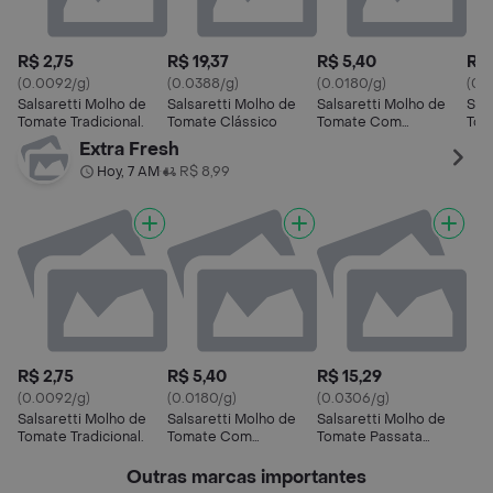
R$ 2,75
R$ 19,37
R$ 5,40
R$ 
(0.0092/g)
(0.0388/g)
(0.0180/g)
(0.
Salsaretti Molho de
Salsaretti Molho de
Salsaretti Molho de
Sal
Tomate Tradicional.
Tomate Clássico
Tomate Com
Tom
Manjericão
Extra Fresh
Hoy, 7 AM
R$ 8,99
•
R$ 2,75
R$ 5,40
R$ 15,29
(0.0092/g)
(0.0180/g)
(0.0306/g)
Salsaretti Molho de
Salsaretti Molho de
Salsaretti Molho de
Tomate Tradicional.
Tomate Com
Tomate Passata
Manjericão
Rústica
Outras marcas importantes