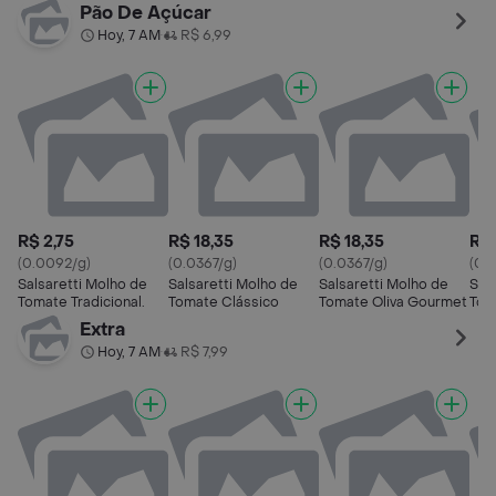
Manjericão
Pão De Açúcar
Hoy, 7 AM
R$ 6,99
•
R$ 2,75
R$ 18,35
R$ 18,35
R$ 
(0.0092/g)
(0.0367/g)
(0.0367/g)
(0.0
Salsaretti Molho de
Salsaretti Molho de
Salsaretti Molho de
Sal
Tomate Tradicional.
Tomate Clássico
Tomate Oliva Gourmet
Tom
Pou
Extra
Hoy, 7 AM
R$ 7,99
•