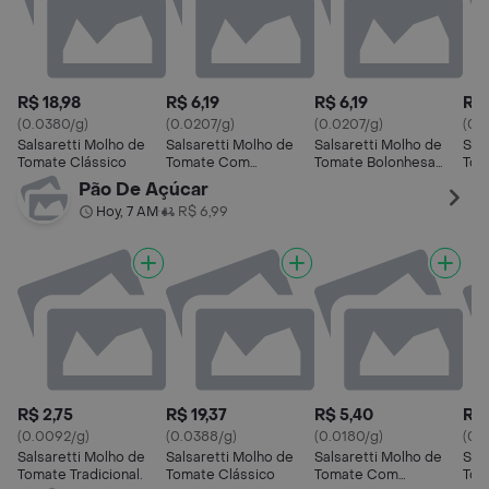
R$ 18,98
R$ 6,19
R$ 6,19
R$ 
(0.0380/g)
(0.0207/g)
(0.0207/g)
(0.
Salsaretti Molho de
Salsaretti Molho de
Salsaretti Molho de
Sal
Tomate Clássico
Tomate Com
Tomate Bolonhesa
Tom
Manjericão
Pouch
Basí
Pão De Açúcar
Hoy, 7 AM
R$ 6,99
•
R$ 2,75
R$ 19,37
R$ 5,40
R$ 
(0.0092/g)
(0.0388/g)
(0.0180/g)
(0.
Salsaretti Molho de
Salsaretti Molho de
Salsaretti Molho de
Sal
Tomate Tradicional.
Tomate Clássico
Tomate Com
Tom