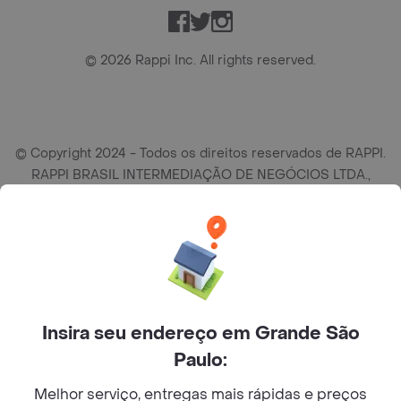
Facebook
Twitter
Instagram
©
2026
Rappi Inc. All rights reserved.
© Copyright 2024 - Todos os direitos reservados de RAPPI.
RAPPI BRASIL INTERMEDIAÇÃO DE NEGÓCIOS LTDA.,
empresa com sede social na R Haddock Lobo, 595, 9 andar,
conj. 91, Lado A, Cerqueira Cesar, São Paulo/SP CEP. 01414-
905, CNPJ/MF n° 26.900.161/0001-25.
Insira seu endereço em Grande São
Paulo:
Melhor serviço, entregas mais rápidas e preços