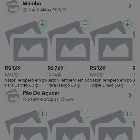
40 g
Man
Mambo
Hoy, 11 AM
R$ 8,99
•
R$ 7,69
R$ 7,69
R$ 7,69
R$ 
(0.13/g)
(0.13/g)
(0.13/g)
(0.1
Sazon Tempero em pó
Sazon Tempero em pó
Sazon Tempero em pó
Saz
Para Carnes 60 g
Para Frango 60 g
Toque Limao 60 g
Par
Pão De Açúcar
34 min o prog.
R$ 6,99
•