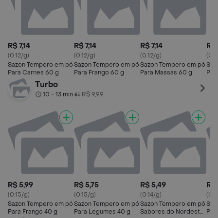
R$ 7,14
R$ 7,14
R$ 7,14
R$ 
(0.12/g)
(0.12/g)
(0.12/g)
(0.1
Sazon Tempero em pó
Sazon Tempero em pó
Sazon Tempero em pó
Saz
Para Carnes 60 g
Para Frango 60 g
Para Massas 60 g
Pip
Chu
Turbo
10 - 13 min
R$ 9,99
•
R$ 5,99
R$ 5,75
R$ 5,49
R$ 
(0.15/g)
(0.15/g)
(0.14/g)
(0.1
Sazon Tempero em pó
Sazon Tempero em pó
Sazon Tempero em pó
Saz
Para Frango 40 g
Para Legumes 40 g
Sabores do Nordeste
Pip