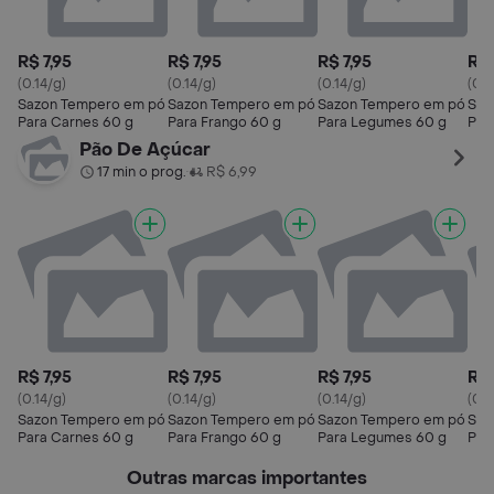
R$ 7,95
R$ 7,95
R$ 7,95
R$ 
(0.14/g)
(0.14/g)
(0.14/g)
(0.1
Sazon Tempero em pó
Sazon Tempero em pó
Sazon Tempero em pó
Saz
Para Carnes 60 g
Para Frango 60 g
Para Legumes 60 g
Par
Pão De Açúcar
17 min o prog.
R$ 6,99
•
R$ 7,95
R$ 7,95
R$ 7,95
R$ 
(0.14/g)
(0.14/g)
(0.14/g)
(0.1
Sazon Tempero em pó
Sazon Tempero em pó
Sazon Tempero em pó
Saz
Para Carnes 60 g
Para Frango 60 g
Para Legumes 60 g
Par
Outras marcas importantes