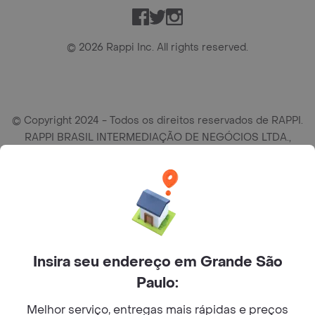
Facebook
Twitter
Instagram
©
2026
Rappi Inc. All rights reserved.
© Copyright 2024 - Todos os direitos reservados de RAPPI.
RAPPI BRASIL INTERMEDIAÇÃO DE NEGÓCIOS LTDA.,
empresa com sede social na R Haddock Lobo, 595, 9 andar,
conj. 91, Lado A, Cerqueira Cesar, São Paulo/SP CEP. 01414-
905, CNPJ/MF n° 26.900.161/0001-25.
Insira seu endereço em Grande São
Paulo:
Melhor serviço, entregas mais rápidas e preços