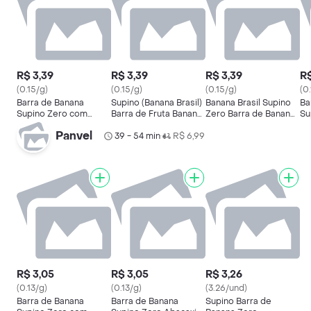
R$ 3,39
R$ 3,39
R$ 3,39
R$
(0.15/g)
(0.15/g)
(0.15/g)
(0
Barra de Banana
Supino (Banana Brasil)
Banana Brasil Supino
Ba
Supino Zero com
Barra de Fruta Banana
Zero Barra de Banana
Su
Cobertura de
e Ameixa Zero Açúcar
e Açaí 24g
Da
Panvel
Chocolate ao Leite
24g
39 - 54 min
R$ 6,99
Br
•
24g
R$ 3,05
R$ 3,05
R$ 3,26
(0.13/g)
(0.13/g)
(3.26/und)
Barra de Banana
Barra de Banana
Supino Barra de