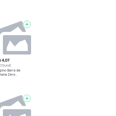
 4,07
.07/und)
pino Barra de
nana Zero
bertura de
ocolate Branco 24 g