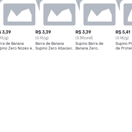
 3,39
R$ 3,39
R$ 3,39
R$ 5,41
.15/g)
(0.15/g)
(3.39/und)
(0.18/g)
rra de Banana
Barra de Banana
Supino Barra de
Supino Pr
pino Zero Nozes e
Supino Zero Abacaxi
Banana Zero
de Prote
masco Banana
Banana Brasil 24g
Cobertura de
asil 24g
Chocolate Branco 24 g