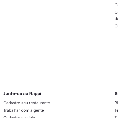
C
C
d
C
Junte-se ao Rappi
S
Cadastre seu restaurante
B
Trabalhar com a gente
T
Cadastre sua loja
T