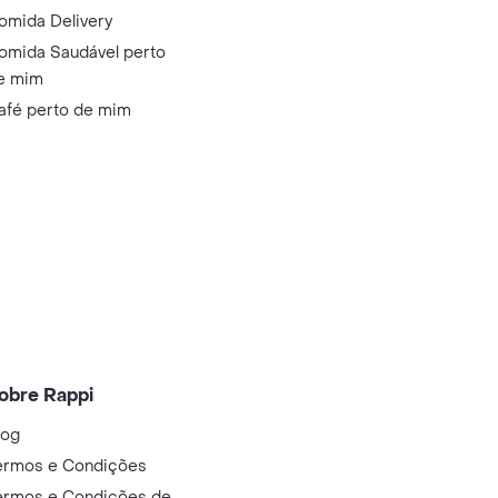
omida Delivery
omida Saudável perto
e mim
afé perto de mim
obre Rappi
log
ermos e Condições
ermos e Condições de