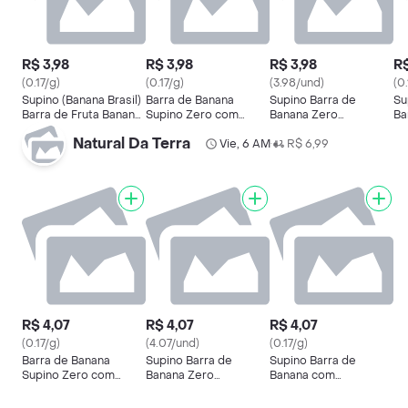
R$ 3,98
R$ 3,98
R$ 3,98
R$
(0.17/g)
(0.17/g)
(3.98/und)
(0.
Supino (Banana Brasil)
Barra de Banana
Supino Barra de
Su
Barra de Fruta Banana
Supino Zero com
Banana Zero
Ba
e Ameixa Zero Açúcar
Cobertura de
Cobertura de
Co
Natural Da Terra
24g
Chocolate ao Leite
Vie, 6 AM
Chocolate Branco 24 g
R$ 6,99
Ch
•
24g
24
R$ 4,07
R$ 4,07
R$ 4,07
(0.17/g)
(4.07/und)
(0.17/g)
Barra de Banana
Supino Barra de
Supino Barra de
Supino Zero com
Banana Zero
Banana com
Cobertura de
Cobertura de
Cobertura de
Chocolate ao Leite
Chocolate Branco 24 g
Chocolate ao Leite