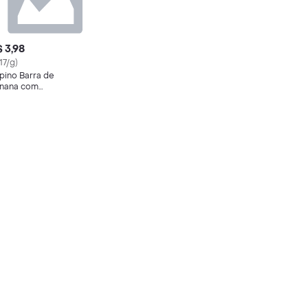
 3,98
17/g)
pino Barra de
nana com
bertura de
ocolate ao Leite
g