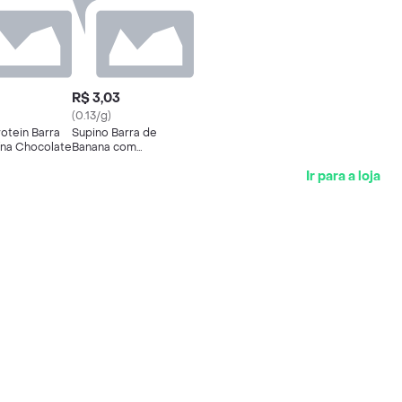
R$ 3,03
(0.13/g)
otein Barra
Supino Barra de
ína Chocolate
Banana com
Cobertura de
Ir para a loja
Chocolate ao Leite
24g