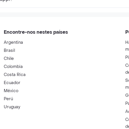
Encontre-nos nestes países
P
Argentina
H
m
Brasil
P
Chile
C
Colombia
d
Costa Rica
S
Ecuador
m
México
G
Perú
P
Uruguay
A
C
d