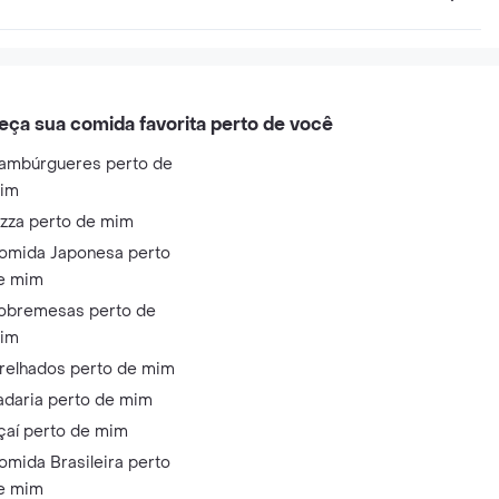
eça sua comida favorita perto de você
ambúrgueres perto de
im
izza perto de mim
omida Japonesa perto
e mim
obremesas perto de
im
relhados perto de mim
adaria perto de mim
çaí perto de mim
omida Brasileira perto
e mim