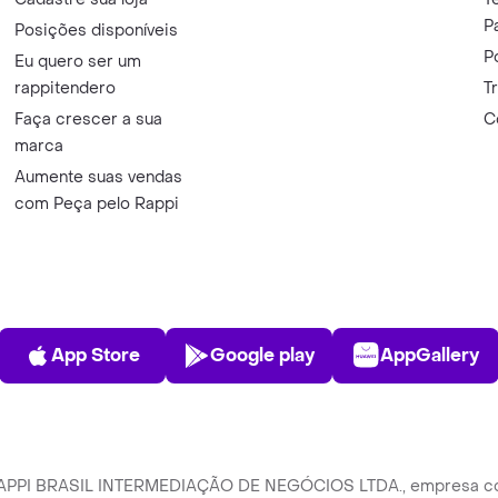
P
Posições disponíveis
P
Eu quero ser um
rappitendero
T
Faça crescer a sua
C
marca
Aumente suas vendas
com Peça pelo Rappi
App Store
Play Store
AppGalle
App Store
Google play
AppGallery
 RAPPI BRASIL INTERMEDIAÇÃO DE NEGÓCIOS LTDA., empresa com s