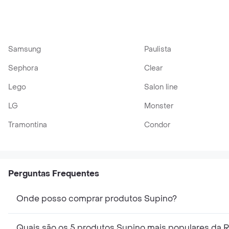
24g
24g
Samsung
Paulista
Sephora
Clear
Lego
Salon line
LG
Monster
Tramontina
Condor
Perguntas Frequentes
Onde posso comprar produtos Supino?
Quais são os 5 produtos Supino mais populares da 