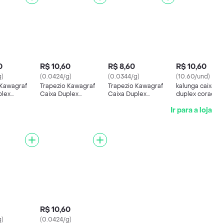
0
R$ 10,60
R$ 8,60
R$ 10,60
g)
(0.0424/g)
(0.0344/g)
(10.60/und)
 Kawagraf
Trapezio Kawagraf
Trapezio Kawagraf
kalunga caixa Tr
plex
Caixa Duplex
Caixa Duplex
duplex coracao 3
33 Unicórnio
31;8X11X33 Dino
29;5X8X22;9 Vintage
x 33 99001004
Ir para a loja
97
990010796
Car
R$ 10,60
g)
(0.0424/g)