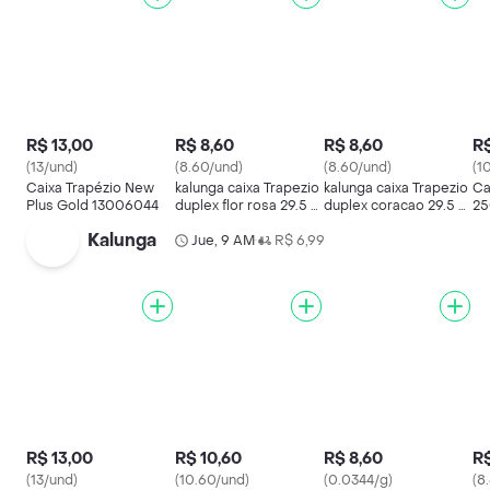
R$ 13,00
R$ 8,60
R$ 8,60
R$
(13/und)
(8.60/und)
(8.60/und)
(1
Caixa Trapézio New
kalunga caixa Trapezio
kalunga caixa Trapezio
Ca
Plus Gold 13006044
duplex flor rosa 29.5 x
duplex coracao 29.5 x
25
8 x 23 990010038
8 x 23 990010041
Kalunga
Jue, 9 AM
R$ 6,99
•
R$ 13,00
R$ 10,60
R$ 8,60
R$
(13/und)
(10.60/und)
(0.0344/g)
(8