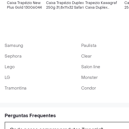
Caixa Trapézio New
Caixa Trapézio Duplex
Trapezio Kawagraf
Ca
Plus Gold 13006044
250g 31,8x11x32 Safari
Caixa Duplex
25
29;5X8X22;9 Dino
990010798
Samsung
Paulista
Sephora
Clear
Lego
Salon line
LG
Monster
Tramontina
Condor
Perguntas Frequentes