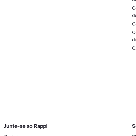
C
d
C
C
d
C
Junte-se ao Rappi
S