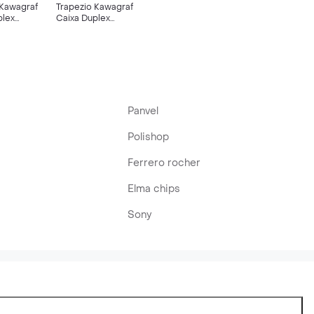
 Kawagraf
Trapezio Kawagraf
plex
Caixa Duplex
2;9 Vintage
31;8X11X33 Car
990010298
Panvel
Polishop
Ferrero rocher
Elma chips
Sony