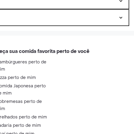
eça sua comida favorita perto de você
ambúrgueres perto de
im
izza perto de mim
omida Japonesa perto
e mim
obremesas perto de
im
relhados perto de mim
adaria perto de mim
çaí perto de mim