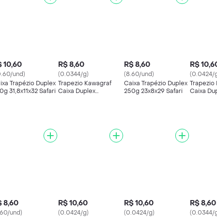
 10,60
R$ 8,60
R$ 8,60
R$ 10,6
0.60/und)
(0.0344/g)
(8.60/und)
(0.0424/
ixa Trapézio Duplex
Trapezio Kawagraf
Caixa Trapézio Duplex
Trapezio
0g 31,8x11x32 Safari
Caixa Duplex
250g 23x8x29 Safari
Caixa Du
29;5X8X22;9 Dino
31;8X11X
990010798
9900107
 8,60
R$ 10,60
R$ 10,60
R$ 8,60
.60/und)
(0.0424/g)
(0.0424/g)
(0.0344/