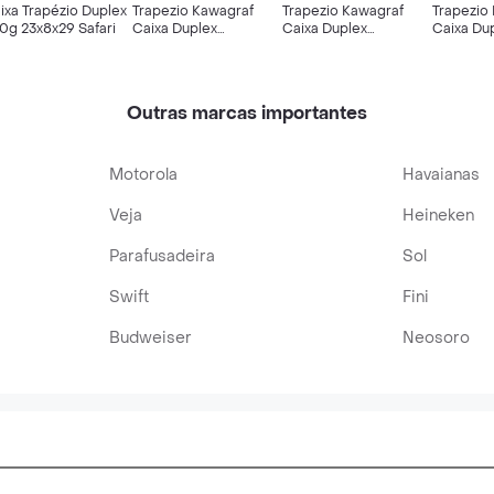
ixa Trapézio Duplex
Trapezio Kawagraf
Trapezio Kawagraf
Trapezio
0g 23x8x29 Safari
Caixa Duplex
Caixa Duplex
Caixa Du
31;8X11X33 Unicórnio
31;8X11X33 Dino
29;5X8X2
990010797
990010796
Car
Outras marcas importantes
Motorola
Havaianas
Veja
Heineken
Parafusadeira
Sol
Swift
Fini
Budweiser
Neosoro