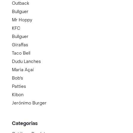
Outback
Bullguer
Mr Hoppy
KFC
Bullguer
Giraffas
Taco Bell
Dudu Lanches
Maria Açaí
Bob's
Patties
Kibon
Jerónimo Burger
Categorias