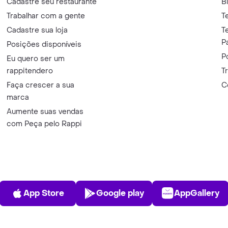
Cadastre seu restaurante
B
Trabalhar com a gente
T
Cadastre sua loja
T
P
Posições disponíveis
P
Eu quero ser um
rappitendero
T
Faça crescer a sua
C
marca
Aumente suas vendas
com Peça pelo Rappi
App Store
Play Store
AppGalle
App Store
Google play
AppGallery