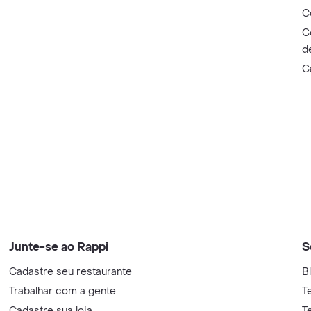
C
C
d
C
Junte-se ao Rappi
S
Cadastre seu restaurante
B
Trabalhar com a gente
T
Cadastre sua loja
T