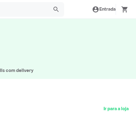
Entrada
lls com delivery
Ir para a loja