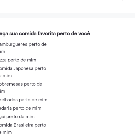
eça sua comida favorita perto de você
ambúrgueres perto de
im
izza perto de mim
omida Japonesa perto
e mim
obremesas perto de
im
relhados perto de mim
adaria perto de mim
çaí perto de mim
omida Brasileira perto
e mim