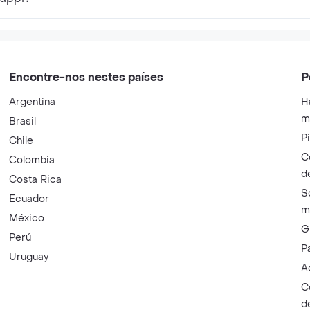
Encontre-nos nestes países
P
Argentina
H
m
Brasil
P
Chile
C
Colombia
d
Costa Rica
S
Ecuador
m
México
G
Perú
P
Uruguay
A
C
d