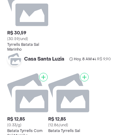
R$ 30,59
(30.59/und)
Tyrrells Batata Sal
Marinho
Casa Santa Luzia
Hoy, 8 AM
R$ 9,90
•
R$ 12,85
R$ 12,85
(0.33/g)
(12.86/und)
Batata Tyrrells Com
Batata Tyrrells Sal