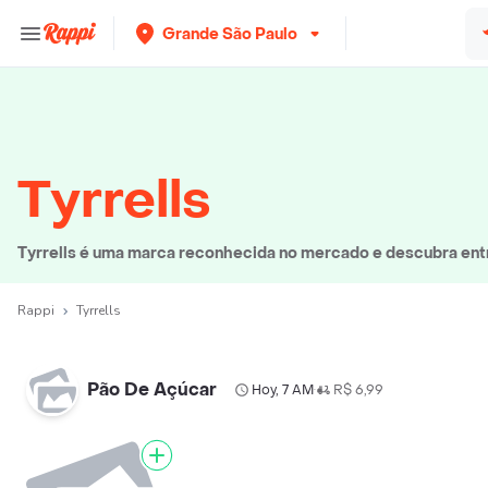
Grande São Paulo
Tyrrells
Tyrrells é uma marca reconhecida no mercado e descubra entre
Rappi
Tyrrells
Pão De Açúcar
Hoy, 7 AM
R$ 6,99
•