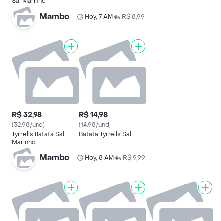
Sal Marinho
Mambo
Hoy, 7 AM
R$ 8,99
•
R$ 32,98
R$ 14,98
(32.98/und)
(14.98/und)
Tyrrells Batata Sal
Batata Tyrrells Sal
Marinho
Mambo
Hoy, 8 AM
R$ 9,99
•