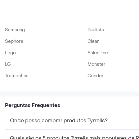
Samsung
Paulista
Sephora
Clear
Lego
Salon line
LG
Monster
Tramontina
Condor
Perguntas Frequentes
Onde posso comprar produtos Tyrrells?
Quais são os 5 produtos Tyrrells mais populares da 