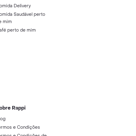
omida Delivery
omida Saudável perto
e mim
afé perto de mim
obre Rappi
log
ermos e Condições
ermos e Condições de