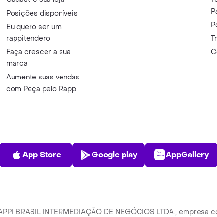
P
Posições disponíveis
P
Eu quero ser um
rappitendero
T
Faça crescer a sua
C
marca
Aumente suas vendas
com Peça pelo Rappi
App Store
Play Store
AppGalle
App Store
Google play
AppGallery
 RAPPI BRASIL INTERMEDIAÇÃO DE NEGÓCIOS LTDA., empresa com s