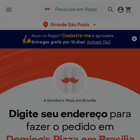
Grande São Paulo
Cadastre-me
Novo no Rappi?
e aproveite...
Entregas grátis por 15 dias!
Aplicam T&C
6 Domino's Pizza em Brasilia
Digite seu endereço
para
fazer o pedido em
Domino's Pizza em Brasilia