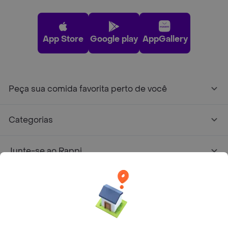
App Store
Google play
AppGallery
Peça sua comida favorita perto de você
Categorias
Junte-se ao Rappi
Sobre Rappi
Facebook
Twitter
Instagram