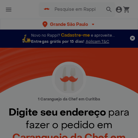
Grande São Paulo
Cadastre-me
Novo no Rappi?
e aproveite...
Entregas grátis por 15 dias!
Aplicam T&C
1 Caranguejo da Chef em Curitiba
Digite seu endereço
para
fazer o pedido em
Caranguejo da Chef em