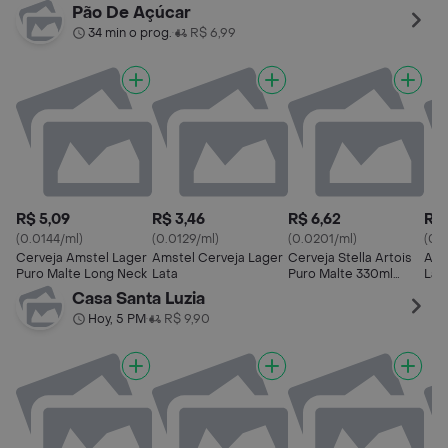
Pão De Açúcar
34 min o prog.
R$ 6,99
•
R$ 5,09
R$ 3,46
R$ 6,62
R$ 
(0.0144/ml)
(0.0129/ml)
(0.0201/ml)
(0.
Cerveja Amstel Lager
Amstel Cerveja Lager
Cerveja Stella Artois
Ams
Puro Malte Long Neck
Lata
Puro Malte 330ml
Lat
Long Neck
Casa Santa Luzia
Hoy, 5 PM
R$ 9,90
•