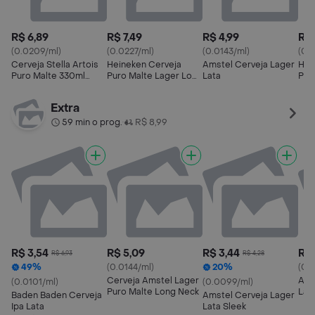
R$ 6,89
R$ 7,49
R$ 4,99
R$ 
(0.0209/ml)
(0.0227/ml)
(0.0143/ml)
(0.
Cerveja Stella Artois
Heineken Cerveja
Amstel Cerveja Lager
Hei
Puro Malte 330ml
Puro Malte Lager Long
Lata
Pre
Long Neck
Neck 330ml
Extra
59 min o prog.
R$ 8,99
•
R$ 3,54
R$ 5,09
R$ 3,44
R$ 
R$ 6,93
R$ 4,28
49%
(0.0144/ml)
20%
(0.
Cerveja Amstel Lager
Ams
(0.0101/ml)
(0.0099/ml)
Puro Malte Long Neck
Lat
Baden Baden Cerveja
Amstel Cerveja Lager
Ipa Lata
Lata Sleek