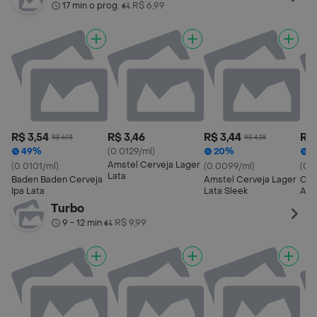
17 min o prog.
R$ 6,99
•
R$ 3,54
R$ 3,46
R$ 3,44
R$ 
R$ 6,93
R$ 4,28
49%
(0.0129/ml)
20%
4
Amstel Cerveja Lager
(0.0101/ml)
(0.0099/ml)
(0.
Lata
Baden Baden Cerveja
Amstel Cerveja Lager
Cer
Ipa Lata
Lata Sleek
Am
Turbo
9 - 12 min
R$ 9,99
•