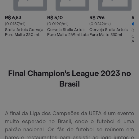
R$ 6,53
R$ 5,10
R$ 7,96
R$ 
(0.0187/ml)
(0.0190/ml)
(0.0242/ml)
4
Stella Artois Cerveja
Cerveja Stella Artois
Cerveja Stella Artois
(0.0
Puro Malte 350 mL
Puro Malte 269ml Lata
Puro Malte 330ml
Cer
Long Neck
Álco
Final Champion's League 2023 no
Brasil
A final da Liga dos Campeões da UEFA é um evento
muito esperado no Brasil, onde o futebol é uma
paixão nacional. Os fãs de futebol se reúnem em
bares e restaurantes para assistir ao jogo juntos e