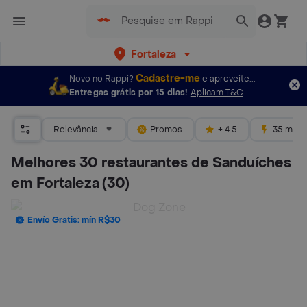
Fortaleza
Cadastre-me
Novo no Rappi?
e aproveite...
Entregas grátis por 15 dias!
Aplicam T&C
Relevância
Promos
+ 4.5
35 mins
Melhores 30 restaurantes de Sanduíches
em Fortaleza
(30)
Envío Gratis: mín R$30