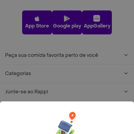
App Store
Google play
AppGallery
Peça sua comida favorita perto de você
Categorias
Junte-se ao Rappi
Sobre Rappi
Facebook
Twitter
Instagram