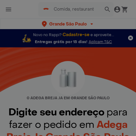
Grande São Paulo
Cadastre-se
Novo no Rappi?
e aproveite...
Entregas grátis por 15 dias!
Aplicam T&C
0 ADEGA BREJA JA EM GRANDE SÃO PAULO
Digite seu endereço
para
fazer o pedido em
Adega