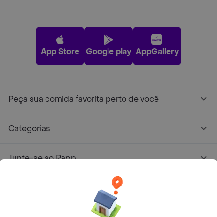
App Store
Google play
AppGallery
Peça sua comida favorita perto de você
Categorias
Junte-se ao Rappi
Sobre Rappi