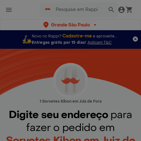
Grande São Paulo
Cadastre-me
Novo no Rappi?
e aproveite...
Entregas grátis por 15 dias!
Aplicam T&C
1 Sorvetes Kibon em Juiz de Fora
Digite seu endereço
para
fazer o pedido em
Sorvetes Kibon em Juiz de