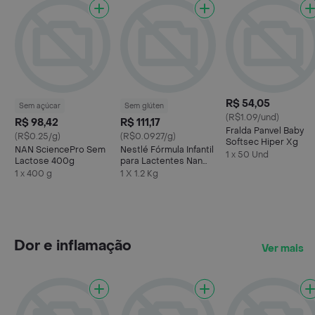
R$ 54,05
Sem açúcar
Sem glúten
(R$1.09/und)
R$ 98,42
R$ 111,17
Fralda Panvel Baby
(R$0.25/g)
(R$0.0927/g)
Softsec Hiper Xg
NAN SciencePro Sem
Nestlé Fórmula Infantil
1 x 50 Und
Lactose 400g
para Lactentes Nan
Comfor 2
1 x 400 g
1 X 1.2 Kg
Dor e inflamação
Ver mais