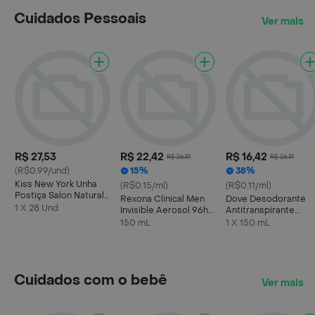
Cuidados Pessoais
Ver mais
R$ 27,53
R$ 22,42
R$ 16,42
R$ 26,51
R$ 26,51
(R$0.99/und)
15%
38%
Kiss New York Unha
(R$0.15/ml)
(R$0.11/ml)
Postiça Salon Naturals
Rexona Clinical Men
Dove Desodorante
Stiletto Longo
1 X 28 Und
Invisible Aerosol 96h
Antitranspirante
150ml
Aerossol Original
150 mL
1 X 150 mL
150ml
Cuidados com o bebê
Ver mais