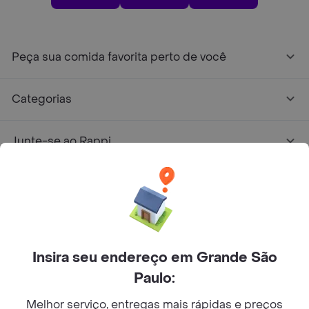
Peça sua comida favorita perto de você
Categorias
Junte-se ao Rappi
Sobre Rappi
Facebook
Twitter
Instagram
Insira seu endereço em Grande São
©
2026
Rappi Inc. All rights reserved.
Paulo:
Melhor serviço, entregas mais rápidas e preços