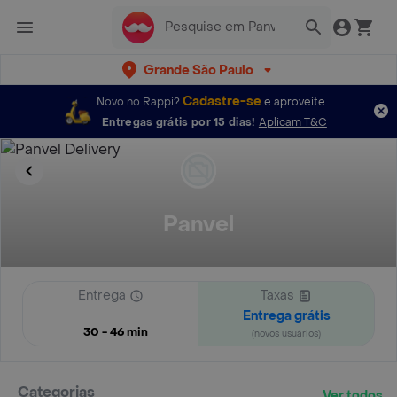
Grande São Paulo
Cadastre-se
Novo no Rappi?
e aproveite...
Entregas grátis por 15 dias!
Aplicam T&C
Panvel
Entrega
Taxas
Entrega grátis
30 - 46 min
(novos usuários)
Categorias
Ver todos