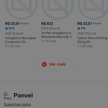
R$ 25,10
R$ 8,12
R$ 23,57
R$ 29,70
R$ 24,97
15%
(R$0.82/und)
5%
Dorflex Analgésico e
(R$1.26/und)
(R$0.99/und)
Relaxante Muscular 10
Analgésico Buscopan
Tylenol Sinus 500mg
Comprimidos
1 X 10 Und
Composto 20
30mg 24
Comprimidos
Comprimidos
1 X 20 Und
1 X 24 Und
Revestidos
Revestidos
Ver mais
Panvel
Supermercados