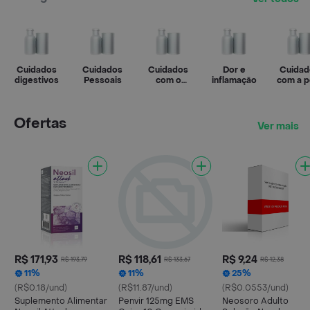
Cuidados
Cuidados
Cuidados
Dor e
Cuidad
digestivos
Pessoais
com o
inflamação
com a p
bebê
Ofertas
Ver mais
R$ 171,93
R$ 118,61
R$ 9,24
R$ 193,79
R$ 133,67
R$ 12,38
11%
11%
25%
(R$0.18/und)
(R$11.87/und)
(R$0.0553/und)
Suplemento Alimentar
Penvir 125mg EMS
Neosoro Adulto