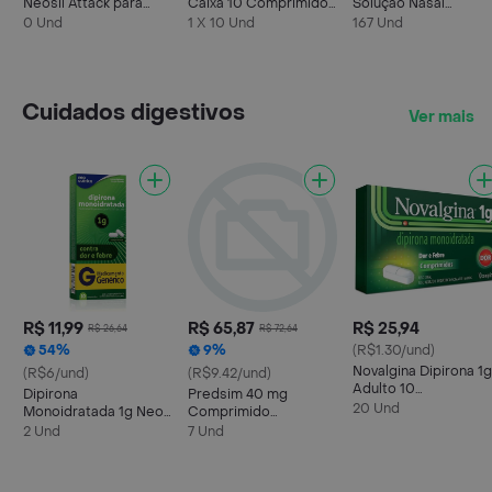
Neosil Attack para
Caixa 10 Comprimidos
Solução Nasal
Cabelos, Unhas e Pele
Revestidos
Cloridrato de
0 Und
1 X 10 Und
167 Und
30 Comprimidos
Nafazolina 0.5mg/ml
Revestidos
30ml
Cuidados digestivos
Ver mais
R$ 11,99
R$ 65,87
R$ 25,94
R$ 26,64
R$ 72,64
54%
9%
(R$1.30/und)
Novalgina Dipirona 1g
(R$6/und)
(R$9.42/und)
Adulto 10
Dipirona
Predsim 40 mg
Comprimidos
20 Und
Monoidratada 1g Neo
Comprimido
Química com 10
Revestido Blister com
2 Und
7 Und
Comprimidos
7 Comprimidos