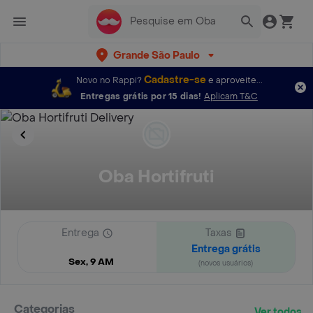
Grande São Paulo
Cadastre-se
Novo no Rappi?
e aproveite...
Entregas grátis por 15 dias!
Aplicam T&C
Oba Hortifruti
Entrega
Taxas
Entrega grátis
Sex, 9 AM
(novos usuários)
Categorias
Ver todos