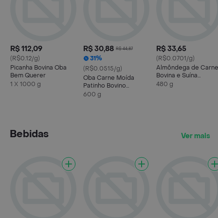
R$ 112,09
R$ 30,88
R$ 33,65
R$ 44,87
(R$0.12/g)
31%
(R$0.0701/g)
Picanha Bovina Oba
Almôndega de Carn
(R$0.0515/g)
Bem Querer
Bovina e Suína
Oba Carne Moída
Resfriada Seleção Di
1 X 1000 g
480 g
Patinho Bovino
a Dia 480 G
Seleção Dia a Dia
600 g
Bebidas
Ver mais