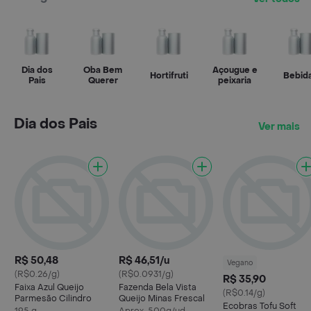
Dia dos
Oba Bem
Açougue e
Hortifruti
Bebid
Pais
Querer
peixaria
Dia dos Pais
Ver mais
R$ 50,48
R$ 46,51/u
Vegano
(R$0.26/g)
(R$0.0931/g)
R$ 35,90
Faixa Azul Queijo
Fazenda Bela Vista
(R$0.14/g)
Parmesão Cilindro
Queijo Minas Frescal
Ecobras Tofu Soft