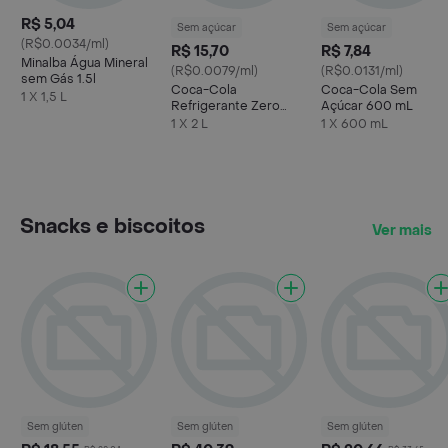
R$ 5,04
Sem açúcar
Sem açúcar
(R$0.0034/ml)
R$ 15,70
R$ 7,84
Minalba Água Mineral
(R$0.0079/ml)
(R$0.0131/ml)
sem Gás 1.5l
Coca-Cola
Coca-Cola Sem
1 X 1,5 L
Refrigerante Zero
Açúcar 600 mL
Açúcar Garrafa
1 X 2 L
1 X 600 mL
Snacks e biscoitos
Ver mais
Sem glúten
Sem glúten
Sem glúten