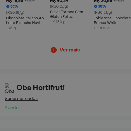
R$ 18,55
R$ 40,39
R$ 20,66
R$ 28,04
R$ 33,65
33%
(R$0.27/g)
38%
Schar Torrada Sem
(R$0.18/g)
(R$0.21/g)
Glúten Fette
Chocolate Italiano Ao
Toblerone Chocolate
Croccanti 150 g
1 X 150 g
Leite Pistache Novi
Branco White
Exclusivo
105 g
1 X 100 g
Ver mais
Oba Hortifruti
Supermercados
Aberto