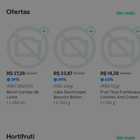
Ofertas
Ver mais
R$ 27,28
R$ 23,87
R$ 14,38
R$ 44,87
R$ 39,26
R$ 39,26
39%
39%
63%
(R$0.0827/ml)
(R$0.24/g)
(R$0.12/g)
Monin Xarope de
Jules Destrooper
Fruit Titus Framboes
Lichia
Biscoito Butter
Cookies And Cream
Crumble
125g
1 x 330 mL
1 X 100 g
1 x 125 g
Hortifruti
Ver mais