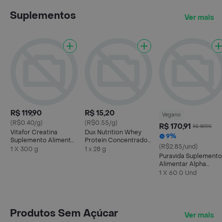
Suplementos
Ver mais
R$ 119,90
R$ 15,20
Vegano
(R$0.40/g)
(R$0.55/g)
R$ 170,91
R$ 189,90
Vitafor Creatina
Dux Nutrition Whey
9%
Suplemento Alimentar
Protein Concentrado
(R$2.85/und)
em Pó 300g
de Chocolate
1 X 300 g
1 x 28 g
Puravida Suplemento
Alimentar Alpha
Women Premium
1 X 60.0 Und
Produtos Sem Açúcar
Ver mais