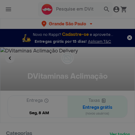
Grande São Paulo
Cadastre-se
Novo no Rappi?
e aproveite...
Entregas grátis por 15 dias!
Aplicam T&C
DVitaminas Aclimação
Entrega
Taxas
Entrega grátis
Seg, 8 AM
(novos usuários)
Categorias
Ver todos