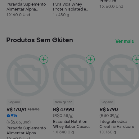
Premium
Puravida Suplemento
Pura Vida Whey
1 X 60.0 Und
Alimentar Alpha
Protein Isolated e
Women Premium
Purified Sabor Vanilla
1 X 60.0 Und
1 x 450 g
Produtos Sem Glúten
Ver mais
Vegano
Sem glúten
Vegano
R$ 170,91
R$ 479,90
R$ 57,90
R$ 189,90
9%
(R$0.58/g)
(R$0.39/g)
Essential Nutrition
Integralmedica
(R$2.85/und)
Whey Sabor Cacau
Creatina Hardcore
Puravida Suplemento
840g
1 X 840.0 g
1 X 150 g
Alimentar Alpha
Women Premium
1 X 60.0 Und