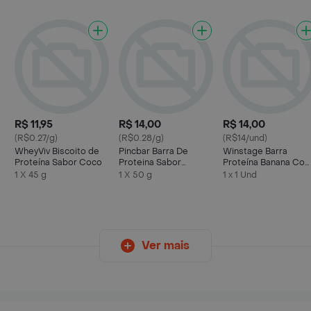
R$ 11,95
R$ 14,00
R$ 14,00
(R$0.27/g)
(R$0.28/g)
(R$14/und)
WheyViv Biscoito de
Pincbar Barra De
Winstage Barra
Proteína Sabor Coco
Proteina Sabor
Proteína Banana Co
Chocolate Branco
Chocolate
1 X 45 g
1 X 50 g
1 x 1 Und
Ver mais