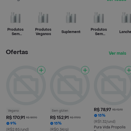
Produtos
Produtos
Produtos
Suplementos
Lanch
Sem
Veganos
Sem
Glúten
Açúcar
Ofertas
Ver mais
R$ 78,97
R$ 92,90
Vegano
Sem glúten
15%
R$ 170,91
R$ 152,91
R$ 189,90
R$ 179,90
(R$1.32/und)
9%
15%
Pura Vida Propolis
(R$2.85/und)
(R$0.34/g)