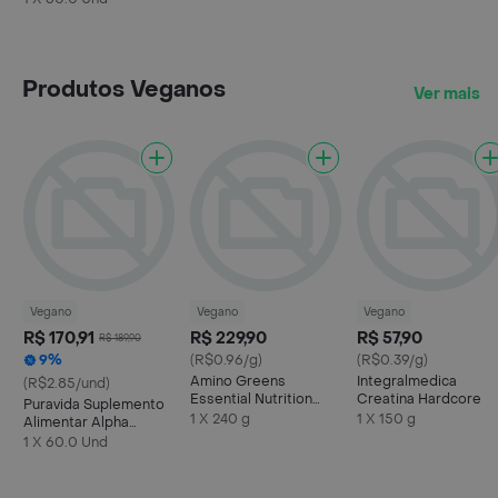
Produtos Veganos
Ver mais
Vegano
Vegano
Vegano
R$ 170,91
R$ 229,90
R$ 57,90
R$ 189,90
9%
(R$0.96/g)
(R$0.39/g)
Amino Greens
Integralmedica
(R$2.85/und)
Essential Nutrition
Creatina Hardcore
Puravida Suplemento
240g
1 X 240 g
1 X 150 g
Alimentar Alpha
Women Premium
1 X 60.0 Und