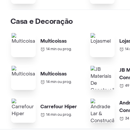
Casa e Decoração
Multicoisas
Loja
14 min ou prog.
14
JB M
Multicoisas
Con
14 min ou prog.
49
Andr
Carrefour Hiper
Con
14 min ou prog.
34