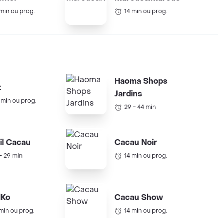
 min ou prog.
14 min ou prog.
Haoma Shops
t
Jardins
 min ou prog.
29 - 44 min
il Cacau
Cacau Noir
 - 29 min
14 min ou prog.
dKo
Cacau Show
 min ou prog.
14 min ou prog.