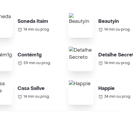
Soneda Itaim
Beautyin
14 min ou prog.
14 min ou prog.
Contém1g
Detalhe Secre
59 min ou prog.
14 min ou prog.
Casa Sallve
Happie
14 min ou prog.
34 min ou prog.