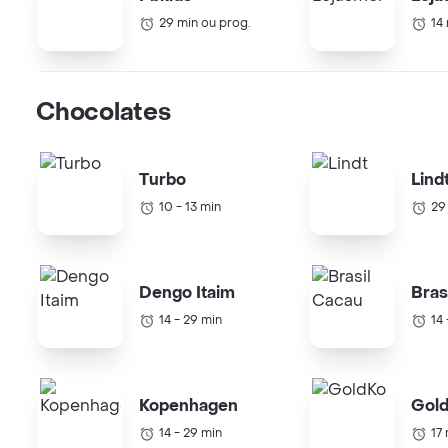
29 min ou prog.
14
Chocolates
Turbo
Lind
10 - 13 min
29
Dengo Itaim
Bras
14 - 29 min
14
Kopenhagen
Gol
14 - 29 min
17