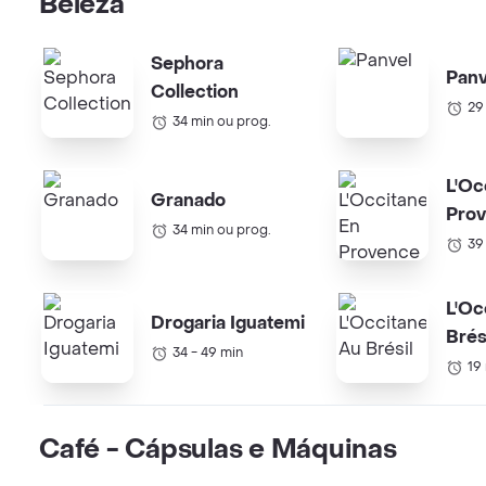
Beleza
Sephora
Panv
Collection
29
34 min ou prog.
L'Oc
Granado
Pro
34 min ou prog.
39
L'Oc
Drogaria Iguatemi
Brés
34 - 49 min
19
Café - Cápsulas e Máquinas