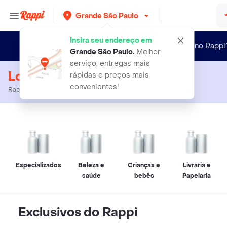
Grande São Paulo
Insira seu endereço em
Novo no Rappi
Grande São Paulo
.
Melhor
serviço, entregas mais
Loja Online
rápidas e preços mais
convenientes!
Rappi
Rappi Mall Delivery
Especializados
Beleza e
Crianças e
Livraria e
saúde
bebês
Papelaria
Exclusivos do Rappi