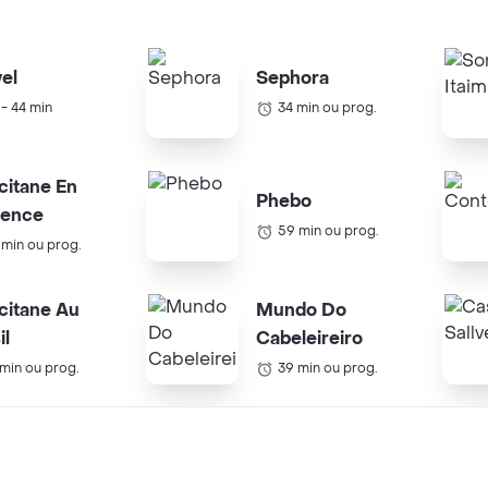
el
Sephora
 - 44 min
34 min ou prog.
citane En
Phebo
vence
59 min ou prog.
 min ou prog.
citane Au
Mundo Do
il
Cabeleireiro
 min ou prog.
39 min ou prog.