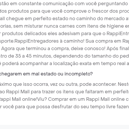
tão em constante comunicação com você perguntando su
s dos produtos para que você comprove o frescor dos pro
ll chegue em perfeito estado no caminho do mercado a
orias, sem misturar nunca carnes com itens de higiene
er produtos delicados eles adesivam para que o RappiEnt
sporte.
RappiEntregadores à caminho! Sua compra em Rapp
! Agora que terminou a compra, deixe conosco! Após fina
tro de 35 a 45 minutos, dependendo do tamanho do pedi
ê poderá acompanhar a localização exata em tempo real a
 chegarem em mal estado ou incompleto?
imo que isso ocorra, vez ou outra, pode acontecer. Nest
o Rappi Mall para trazer os itens que faltaram em perfeit
ppi Mall online!
Viu? Comprar em um Rappi Mall online co
r você para que possa desfrutar do seu tempo livre faze