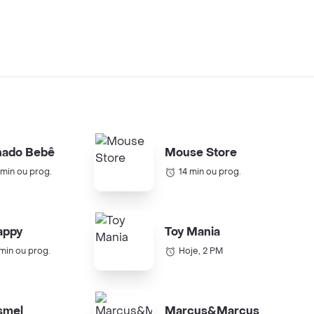
nado Bebê
Mouse Store
 min ou prog.
14 min ou prog.
appy
Toy Mania
 min ou prog.
Hoje, 2 PM
smel
Marcus&Marcus