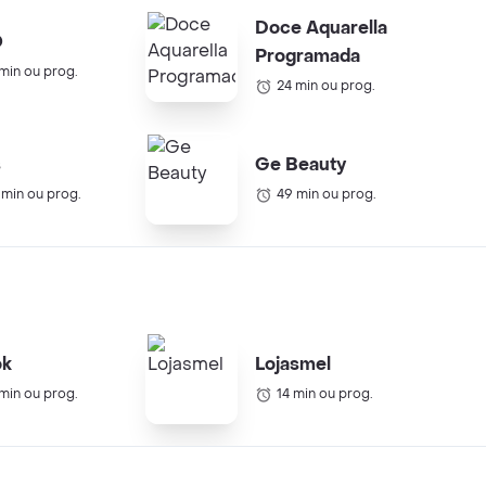
Doce Aquarella
O
Programada
 min ou prog.
24 min ou prog.
s
Ge Beauty
 min ou prog.
49 min ou prog.
ok
Lojasmel
 min ou prog.
14 min ou prog.