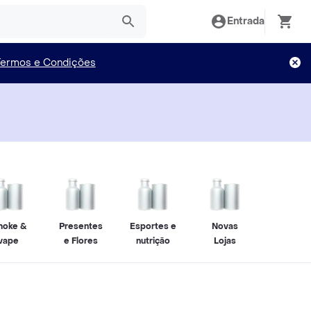
Entrada
Termos e Condições
moke &
Presentes
Esportes e
Novas
vape
e Flores
nutrição
Lojas