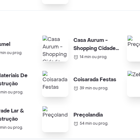
Casa Aurum -
smel
Shopping Cidade
 min ou prog.
SP
14 min ou prog.
ateriais De
Coisarada Festas
strução
39 min ou prog.
 min ou prog.
ade Lar &
Preçolandia
strução
54 min ou prog.
 min ou prog.