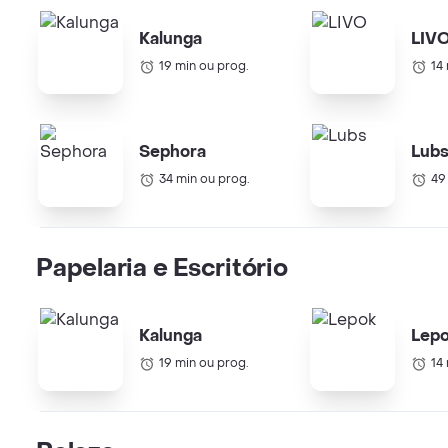
Kalunga
LIV
19 min ou prog.
14
Sephora
Lub
34 min ou prog.
49
Papelaria e Escritório
Kalunga
Lep
19 min ou prog.
14