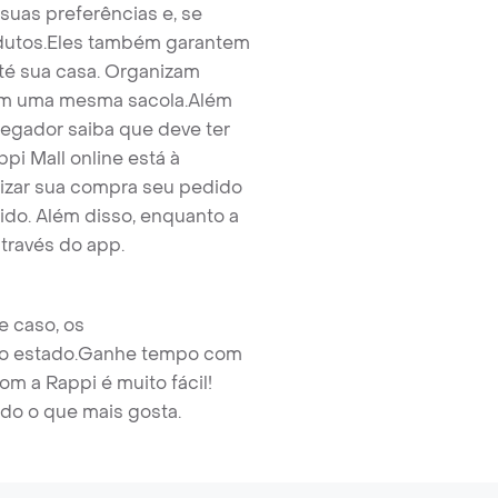
as preferências e, se
dutos.
Eles também garantem
té sua casa. Organizam
 em uma mesma sacola.
Além
regador saiba que deve ter
i Mall online está à
lizar sua compra seu pedido
do. Além disso, enquanto a
través do app.
e caso, os
o estado.
Ganhe tempo com
m a Rappi é muito fácil!
ndo o que mais gosta.