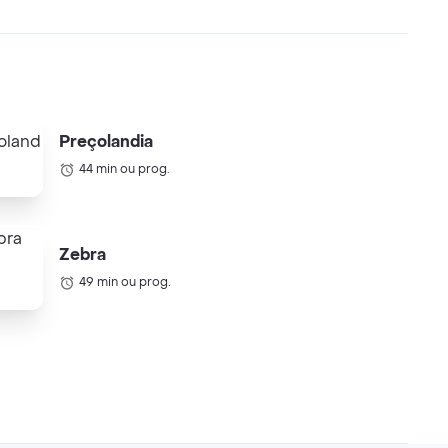
Preçolandia
44 min ou prog.
Zebra
49 min ou prog.