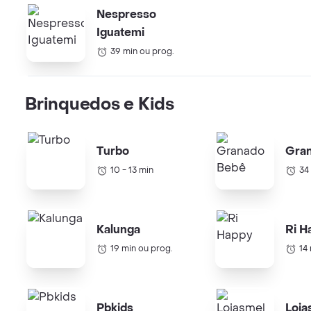
Nespresso
Iguatemi
39 min ou prog.
Brinquedos e Kids
Turbo
Gra
10 - 13 min
34
Kalunga
Ri H
19 min ou prog.
14
Pbkids
Loja