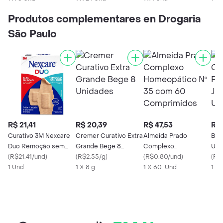
Produtos complementares en Drogaria
São Paulo
R$ 21,41
R$ 20,39
R$ 47,53
R$ 
Curativo 3M Nexcare
Cremer Curativo Extra
Almeida Prado
Ban
Duo Remoção sem
Grande Bege 8
Complexo
Ultr
Dor Tamanhos
(
R$21.41/und
)
Unidades
(
R$2.55/g
)
Homeopático Nº 35
(
R$0.80/und
)
Joh
(
R$
Diferentes 10
1 Und
1 X 8 g
com 60 Comprimidos
1 X 60. Und
1 X 
Unidades