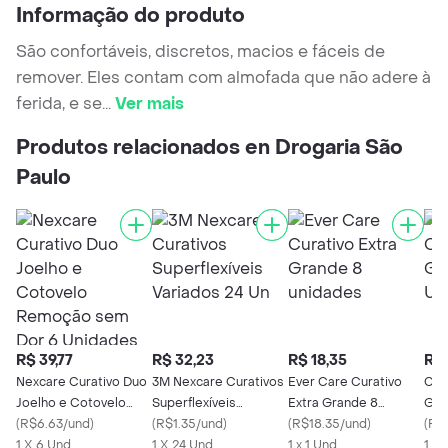
Informação do produto
São confortáveis, discretos, macios e fáceis de
remover. Eles contam com almofada que não adere à
ferida, e se
...
Ver mais
Produtos relacionados en Drogaria São
Paulo
R$ 39,77
R$ 32,23
R$ 18,35
R$ 
Nexcare Curativo Duo
3M Nexcare Curativos
Ever Care Curativo
Cre
Joelho e Cotovelo
Superflexíveis
Extra Grande 8
Gra
Remoção sem Dor 6
(
R$6.63/und
)
Variados 24 Un
(
R$1.35/und
)
unidades
(
R$18.35/und
)
Uni
(
R$
Unidades
1 X 6 Und
1 X 24 Und
1 x 1 Und
1 X 