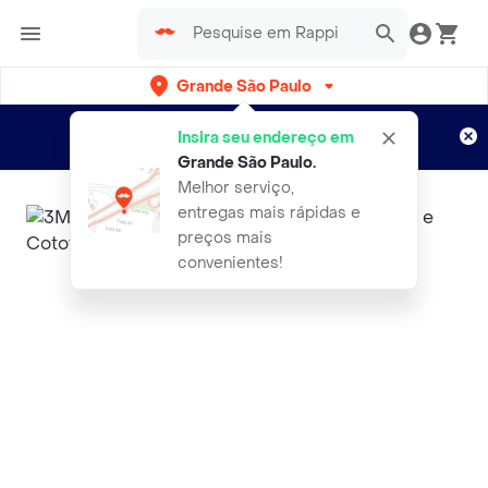
Grande São Paulo
Cadastre-se
Novo no Rappi?
e aproveite...
Insira seu endereço em
Entregas grátis por 15 dias!
Aplicam T&C
Grande São Paulo
.
Melhor serviço,
entregas mais rápidas e
preços mais
convenientes!