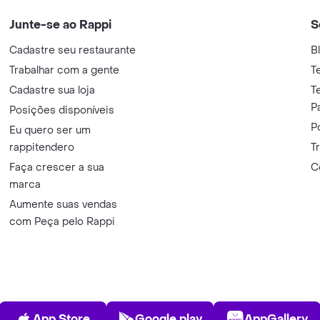
Junte-se ao Rappi
S
Cadastre seu restaurante
B
Trabalhar com a gente
T
Cadastre sua loja
T
P
Posições disponíveis
P
Eu quero ser um
rappitendero
T
Faça crescer a sua
C
marca
Aumente suas vendas
com Peça pelo Rappi
App Store
Play Store
AppGalle
App Store
Google play
AppGallery