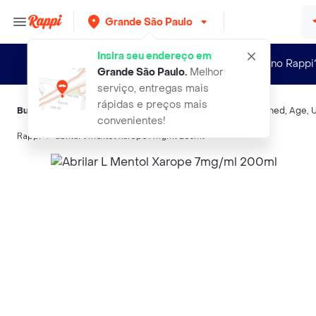
Grande São Paulo
Insira seu endereço em
Novo no Rappi
Grande São Paulo
.
Melhor
serviço, entregas mais
rápidas e preços mais
Buscas relacionadas:
Preparações respiratórias
,
Abrilar
,
Cimed
,
Age
,
U
convenientes!
Rappi
abrilar l mentol xarope 7mgml 200ml