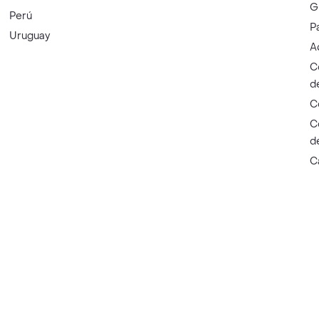
G
Perú
P
Uruguay
A
C
d
C
C
d
C