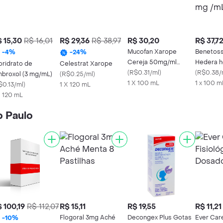
 15,30
R$ 16,01
R$ 29,36
R$ 38,97
R$ 30,20
R$ 37,7
Mucofan Xarope
Benetos
-
4
%
-
24
%
Cereja 50mg/ml
Hedera he
oridrato de
Celestrat Xarope
100ml
(
R$0.31/ml
)
mg /mL)
(
R$0.38/
broxol (3 mg/mL)
(
R$0.25/ml
)
1 X 100 mL
1 x 100 m
$0.13/ml
)
1 X 120 mL
X 120 mL
o Paulo
 100,19
R$ 112,07
R$ 15,11
R$ 19,55
R$ 11,21
Flogoral 3mg Aché
Decongex Plus Gotas
Ever Car
-
10
%