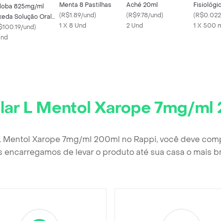
Menta 8 Pastilhas
Aché 20ml
Fisiológi
loba 825mg/ml
(
R$1.89/und
)
(
R$9.78/und
)
Dosador
(
R$0.022
keda Solução Oral
1 X 8 Und
2 Und
1 X 500 
 Gotas 20ml
$100.19/und
)
Und
ilar L Mentol Xarope 7mg/ml
r L Mentol Xarope 7mg/ml 200ml no Rappi, você deve comp
 encarregamos de levar o produto até sua casa o mais b