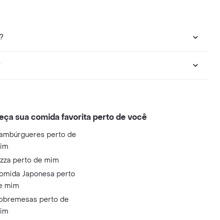
?
?
eça sua comida favorita perto de você
ambúrgueres perto de
im
izza perto de mim
omida Japonesa perto
e mim
obremesas perto de
im