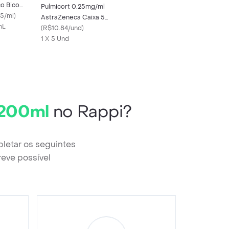
co Bico
Pulmicort 0.25mg/ml
 500ml
5/ml
)
AstraZeneca Caixa 5
mL
Frascos 2ml
(
R$10.84/und
)
1 X 5 Und
 200ml
no Rappi?
letar os seguintes
reve possível