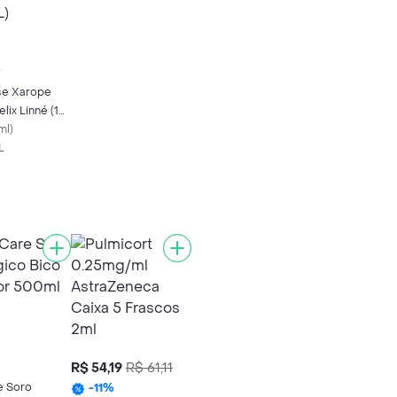
2
se Xarope
lix Linné (15
ml
)
L
R$ 54,19
R$ 61,11
e Soro
-
11
%