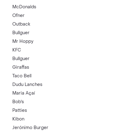
McDonalds
Ofner
Outback
Bullguer
Mr Hoppy
KFC
Bullguer
Giraffas
Taco Bell
Dudu Lanches
Maria Açaí
Bob's
Patties
Kibon
Jerónimo Burger