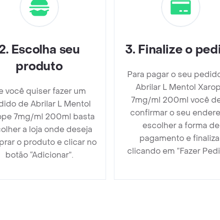
2
.
Escolha seu
3
.
Finalize o ped
produto
Para pagar o seu pedid
Abrilar L Mentol Xaro
e você quiser fazer um
7mg/ml 200ml você d
ido de Abrilar L Mentol
confirmar o seu endere
ope 7mg/ml 200ml basta
escolher a forma de
olher a loja onde deseja
pagamento e finaliza
rar o produto e clicar no
clicando em ”Fazer Pedi
botão “Adicionar”.