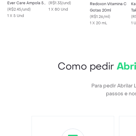
Ever Care Ampola 5
(
R$1.33/und
)
Redoxon Vitamina C
Ka
ml
(
R$2.45/und
)
1 X 80 Und
Gotas 20ml
Ta
1 X 5 Und
(
R$1.26/ml
)
em
(
R
1 X 20 mL
1 
Como pedir
Abr
Para pedir Abrila
passos e nos