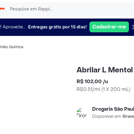
Cadastrar-me
?
Aproveite...
Entregas grátis por 15 dias!
nião Química
Abrilar L Mento
R$ 102,00
/
u
R$0.51/ml
(
1 X 200 mL
)
Drogaria São Pau
Disponível em
Grand