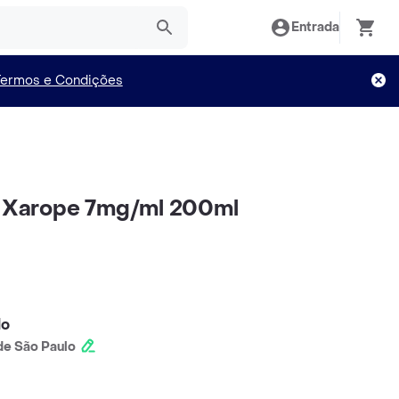
Entrada
Termos e Condições
l Xarope 7mg/ml 200ml
lo
e São Paulo