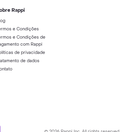
obre Rappi
log
ermos e Condições
ermos e Condições de
agamento com Rappi
olíticas de privacidade
ratamento de dados
ontato
ry
©
2026
Rappi Inc. All rights reserved.