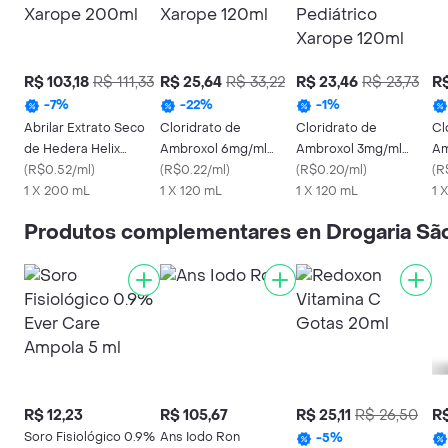
R$ 103,18
R$ 111,33
R$ 25,64
R$ 33,22
R$ 23,46
R$ 23,73
R$
-
7
%
-
22
%
-
1
%
Abrilar Extrato Seco
Cloridrato de
Cloridrato de
Cl
de Hedera Helix
Ambroxol 6mg/ml
Ambroxol 3mg/ml
Am
7mg/ml Xarope 200ml
(
R$0.52/ml
)
Cimed Xarope 120ml
(
R$0.22/ml
)
Cimed Pediátrico
(
R$0.20/ml
)
(
R
1 X 200 mL
1 X 120 mL
Xarope 120ml
1 X 120 mL
1 
Produtos complementares en Drogaria Sã
R$ 12,23
R$ 105,67
R$ 25,11
R$ 26,50
R$
Soro Fisiológico 0.9%
Ans Iodo Ron
-
5
%