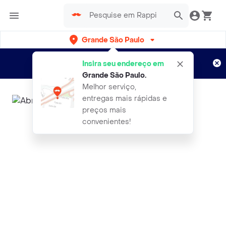
Grande São Paulo
Cadastre-se
Novo no Rappi?
e aproveite...
Insira seu endereço em
Entregas grátis por 15 dias!
Aplicam T&C
Grande São Paulo
.
Melhor serviço,
entregas mais rápidas e
preços mais
convenientes!