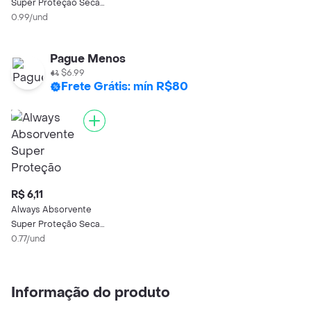
Super Proteção Seca
com Abas
0.99/und
Pague Menos
$6.99
Frete Grátis: mín R$80
R$ 6,11
Always Absorvente
Super Proteção Seca
com Abas
0.77/und
Informação do produto