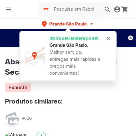
Grande São Paulo
Cadastre-se
Novo no Rappi?
e aproveite...
Insira seu endereço em
Entregas grátis por 15 dias!
Aplicam T&C
Grande São Paulo
.
Melhor serviço,
entregas mais rápidas e
Absorvente Noturno Cobertura
preços mais
Seca Com Abas 8 Und
convenientes!
Exausta
Produtos similares:
$0