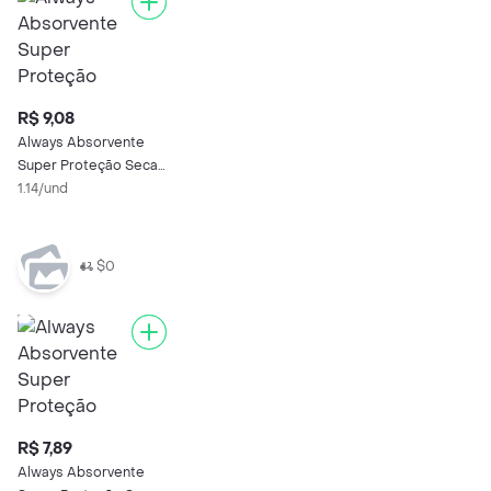
R$ 9,08
Always Absorvente
Super Proteção Seca
com Abas
1.14/und
$0
R$ 7,89
Always Absorvente