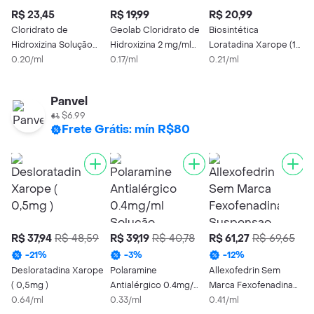
R$ 23,45
R$ 19,99
R$ 20,99
R
Cloridrato de
Geolab Cloridrato de
Biosintética
C
Hidroxizina Solução
Hidroxizina 2 mg/ml
Loratadina Xarope (1
D
Oral 2 mg/ml 120 ml
0.20/ml
Caixa 1 Frasco 120ml
0.17/ml
mg)
0.21/ml
0
0
Solução Oral
c
1
Panvel
$6.99
Frete Grátis: mín R$80
R$ 37,94
R$ 48,59
R$ 39,19
R$ 40,78
R$ 61,27
R$ 69,65
R
-
21
%
-
3
%
-
12
%
Desloratadina Xarope
Polaramine
Allexofedrin Sem
M
( 0,5mg )
Antialérgico 0.4mg/ml
Marca Fexofenadina
B
0.64/ml
Solução Oral 120ml
0.33/ml
Suspensao
0.41/ml
3