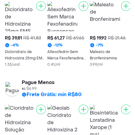
R$ 39,81
R$ 41,83
R$ 61,27
R$ 69,65
R$ 19,92
R$ 21,46
R
-
4
%
-
12
%
-
7
%
Dicloridrato de
Allexofedrin Sem
Maleato de
P
Hidroxizina 25mg EMS
Marca Fexofenadina
Bronfeniramina
A
Caixa 30
1.33/und
Suspensao
0.41/ml
3.99/ml
S
0
Comprimidos
Pague Menos
$6.99
Frete Grátis: mín R$80