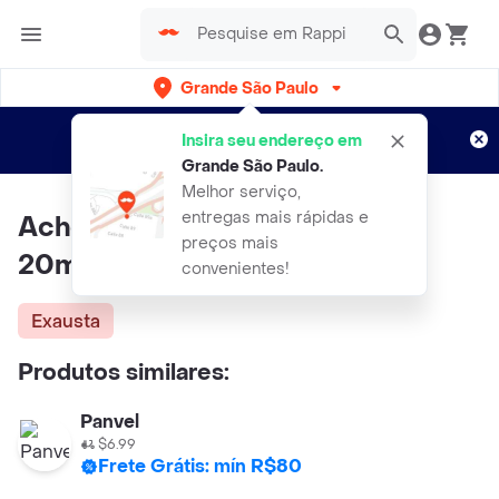
Grande São Paulo
Cadastre-se
Novo no Rappi?
e aproveite...
Insira seu endereço em
Entregas grátis por 15 dias!
Aplicam T&C
Grande São Paulo
.
Melhor serviço,
entregas mais rápidas e
Aché Esalerg Gotas 1.25mg/ml
preços mais
20ml
convenientes!
Exausta
Produtos similares:
Panvel
$6.99
Frete Grátis: mín R$80