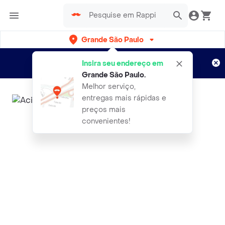
Grande São Paulo
Cadastre-se
Novo no Rappi?
e aproveite...
Insira seu endereço em
Entregas grátis por 15 dias!
Aplicam T&C
Grande São Paulo
.
Melhor serviço,
entregas mais rápidas e
preços mais
convenientes!