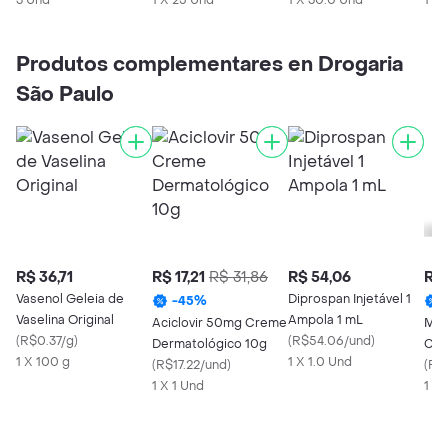
3 Und
1 X 25 Und
1 X 30.0 Und
1 X
Produtos complementares en Drogaria
São Paulo
R$ 36,71
R$ 17,21
R$ 31,86
R$ 54,06
R$ 
Vasenol Geleia de
Diprospan Injetável 1
-
45
%
Vaselina Original
Ampola 1 mL
Aciclovir 50mg Creme
Med
(
R$0.37/g
)
(
R$54.06/und
)
Dermatológico 10g
Cre
1 X 100 g
1 X 1.0 Und
(
R$17.22/und
)
Der
(
R$
1 X 1 Und
50m
1 U