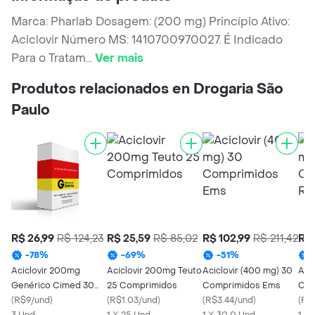
Marca: Pharlab Dosagem: (200 mg) Princípio Ativo:
Aciclovir Número MS: 1410700970027. É Indicado
Para o Tratam
...
Ver mais
Produtos relacionados en Drogaria São
Paulo
R$ 26,99
R$ 124,23
R$ 25,59
R$ 85,02
R$ 102,99
R$ 211,42
R$ 
-
78
%
-
69
%
-
51
%
Aciclovir 200mg
Aciclovir 200mg Teuto
Aciclovir (400 mg) 30
Acic
Genérico Cimed 30
25 Comprimidos
Comprimidos Ems
Com
Comprimidos
(
R$9/und
)
(
R$1.03/und
)
(
R$3.44/und
)
(
R$