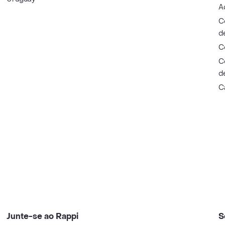
A
C
d
C
C
d
C
Junte-se ao Rappi
S