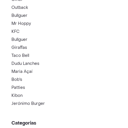
Outback
Bullguer
Mr Hoppy
KFC
Bullguer
Giraffas
Taco Bell
Dudu Lanches
Maria Açaí
Bob's
Patties
Kibon
Jerónimo Burger
Categorias