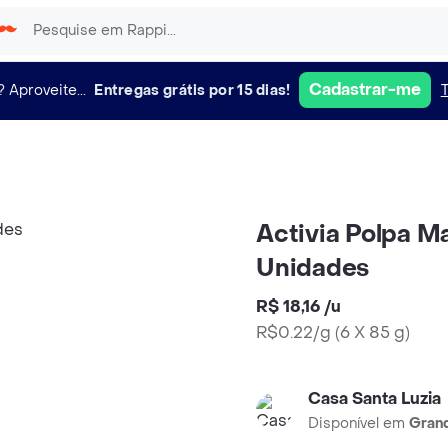
Cadastrar-me
?
Aproveite...
Entregas grátis por 15 dias!
Activia Polpa M
Unidades
R$ 18,16
/
u
R$0.22/g
(
6 X 85 g
)
Casa Santa Luzia
Disponível em
Grand