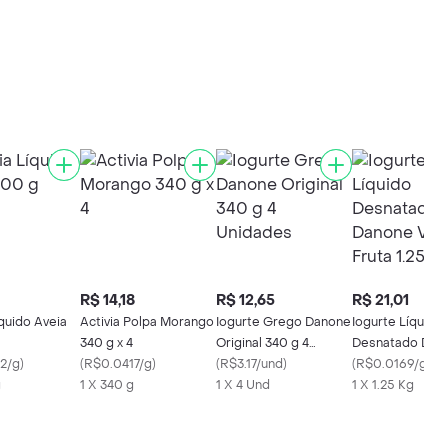
R$ 14,18
R$ 12,65
R$ 21,01
íquido Aveia
Activia Polpa Morango
Iogurte Grego Danone
Iogurte Líquido
340 g x 4
Original 340 g 4
Desnatado Dan
2/g
)
(
R$0.0417/g
)
Unidades
(
R$3.17/und
)
Vitamina Fruta 1
(
R$0.0169/g
)
g
1 X 340 g
1 X 4 Und
1 X 1.25 Kg