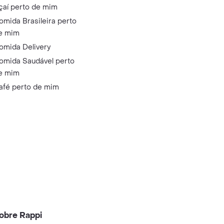
çaí perto de mim
omida Brasileira perto
e mim
omida Delivery
omida Saudável perto
e mim
afé perto de mim
obre Rappi