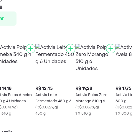
98
ar
a
 14,18
R$ 12,45
R$ 19,28
R$ 17,75
tivia Polpa Ameixa
Activia Leite
Activia Polpa Zero
Activia L
0 g 4 Unidades
Fermentado 450 g 6
Morango 510 g 6
800 g
$0.0417/g
)
Unidades
(
R$0.0277/g
)
Unidades
(
R$0.0378/g
)
(
R$0.022
X 340 g
450 g
1 X 510 g
1 X 800 