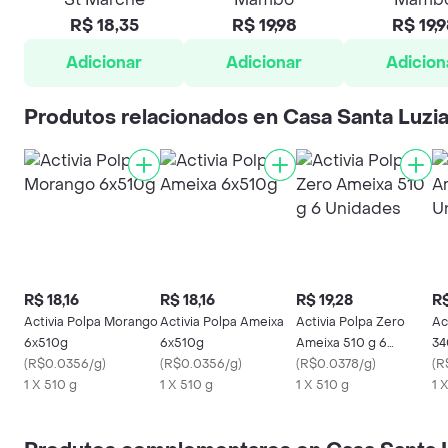
R$ 18,35
R$ 19,98
R$ 19,
Adicionar
Adicionar
Adicion
Produtos relacionados en Casa Santa Luzi
R$ 18,16
R$ 18,16
R$ 19,28
R$
Activia Polpa Morango
Activia Polpa Ameixa
Activia Polpa Zero
Ac
6x510g
6x510g
Ameixa 510 g 6
34
(
R$0.0356/g
)
(
R$0.0356/g
)
Unidades
(
R$0.0378/g
)
(
R
1 X 510 g
1 X 510 g
1 X 510 g
1 