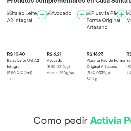
Produtos complementares en Casa Santa 
R$ 10,40
R$ 6,21
R$ 16,93
R$
Italac Leite Uht A2
Avocado
Plusvita Pão de Forma
Ya
Integral
(
R$0.0215/g
)
Original Artesano
(
R
(
R$0.0104/ml
)
Aprox. 290g/ud
(
R$0.0339/g
)
1 
1 x 1 L
500 g
Como pedir
Activia 