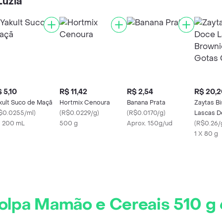
Luzia
 5,10
R$ 11,42
R$ 2,54
R$ 20,2
kult Suco de Maçã
Hortmix Cenoura
Banana Prata
Zaytas B
$0.0255/ml
)
(
R$0.0229/g
)
(
R$0.0170/g
)
Lascas D
X 200 mL
500 g
Aprox. 150g/ud
Com Got
(
R$0.26/
1 X 80 g
Polpa Mamão e Cereais 510 g