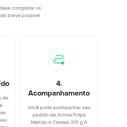
 deve completar os
ais breve possível
ido
4
.
Acompanhamento
o de
 e
Você pode acompanhar seu
des
pedido de Activia Polpa
seu
Mamão e Cereais 510 g 6