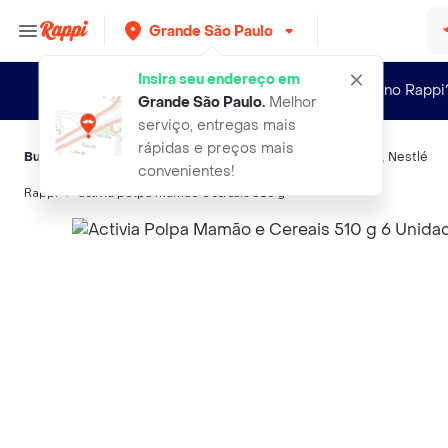
Grande São Paulo
Insira seu endereço em
Novo no Rappi
Grande São Paulo
.
Melhor
serviço, entregas mais
rápidas e preços mais
Buscas relacionadas:
Bebidas lácteas
,
Activia
,
Danone
,
Letti
,
Nestlé
convenientes!
Rappi
activia polpa mamao e cereais 510 g