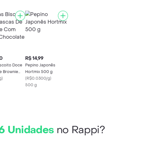
0
R$ 14,99
iscoito Doce
Pepino Japonês
e Brownie
Hortmix 500 g
as Chocolate
g
)
(
R$0.0300/g
)
500 g
 6 Unidades
no Rappi?