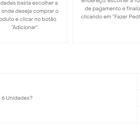
endereço, escolher a f
idades basta escolher a
de pagamento e finali
a onde deseja comprar o
clicando em ”Fazer Pedi
oduto e clicar no botão
“Adicionar”.
g 6 Unidades?