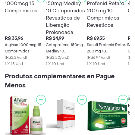
R$ 33,96
R$ 24,99
R$ 69,35
R$ 
Alginac 1000mcg 15
Cetoprofeno 150mg
Sanofi Profenid Retard
Max
Comprimidos
Medley 10
200 mg 10
Com
(
R$2.27/und
)
Comprimidos
(
R$2.50/und
)
Comprimidos
(
R$6.94/und
)
(
R$
1 X 15 Und
Revestidos de
1 X 10 Und
Revestidos
1 X 10 Und
1 X
Liberação Prolongada
Produtos complementares en Pague
Menos