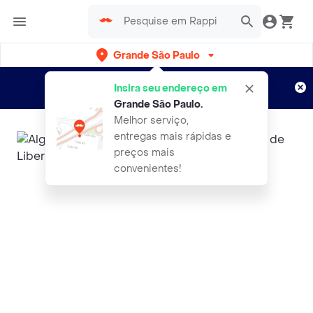
Grande São Paulo
Cadastre-se
Novo no Rappi?
e aproveite...
Insira seu endereço em
Entregas grátis por 15 dias!
Aplicam T&C
Grande São Paulo
.
Melhor serviço,
entregas mais rápidas e
preços mais
convenientes!