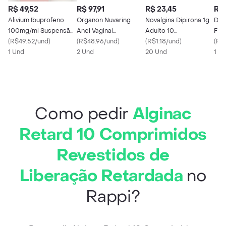
R$ 49,52
R$ 97,91
R$ 23,45
R$ 
Alivium Ibuprofeno
Organon Nuvaring
Novalgina Dipirona 1g
Dau
100mg/ml Suspensão
Anel Vaginal
Adulto 10
Fisi
de Uso Oral Frasco
(
R$49.52/und
)
11.7mg/2.7mg com 1
(
R$48.96/und
)
Comprimidos
(
R$1.18/und
)
(
R$
Gotejador 20ml
1 Und
Aplicador
2 Und
20 Und
1 X
Como pedir
Alginac
Retard 10 Comprimidos
Revestidos de
Liberação Retardada
no
Rappi?