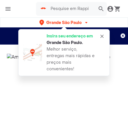
Grande São Paulo
Cadastre-se
Novo no Rappi?
e aproveite...
Insira seu endereço em
Entregas grátis por 15 dias!
Aplicam T&C
Grande São Paulo
.
Melhor serviço,
entregas mais rápidas e
preços mais
convenientes!