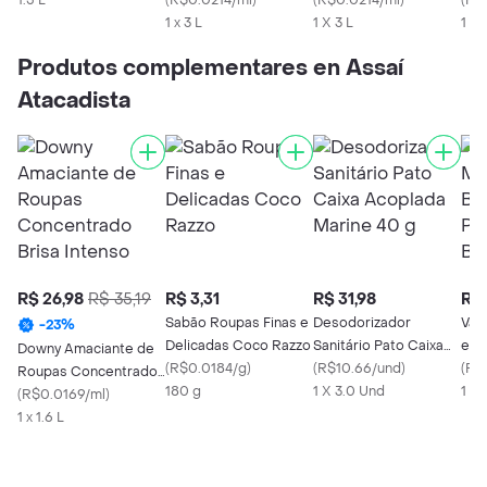
1.5 L
Intenso
(
R$0.0214/ml
)
Verão
(
R$0.0214/ml
)
Int
(
R$
1 x 3 L
1 X 3 L
1 X
Produtos complementares en Assaí
Atacadista
R$ 26,98
R$ 35,19
R$ 3,31
R$ 31,98
R$ 
Sabão Roupas Finas e
Desodorizador
Van
-
23
%
Delicadas Coco Razzo
Sanitário Pato Caixa
em 
Downy Amaciante de
(
R$0.0184/g
)
Acoplada Marine 40 g
(
R$10.66/und
)
Par
(
R$0
Roupas Concentrado
180 g
1 X 3.0 Und
1 X 
Brisa Intenso
(
R$0.0169/ml
)
1 x 1.6 L