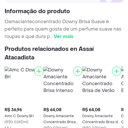
Informação do produto
Oamacianteconcentrado Downy Brisa Suave é
perfeito para quem gosta de um perfume suave nas
roupas e que dura p
...
Ver mais
Produtos relacionados en Assaí
Atacadista
R$ 36,96
R$ 64,08
R$ 64,08
R$ 
Amc C Downy Bri
Downy Amaciante
Downy Amaciante
Dow
(
R$0.0247/ml
)
Concentrado Brisa
Concentrado Brisa de
Con