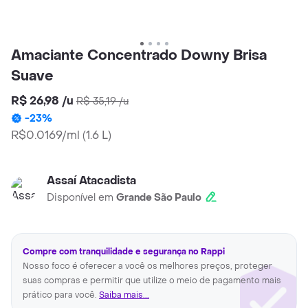
Amaciante Concentrado Downy Brisa
Suave
R$ 26,98
/
u
R$ 35,19
/
u
-
23
%
R$0.0169/ml
(
1.6 L
)
Assaí Atacadista
Disponível em
Grande São Paulo
Compre com tranquilidade e segurança no Rappi
Nosso foco é oferecer a você os melhores preços, proteger
suas compras e permitir que utilize o meio de pagamento mais
prático para você.
Saiba mais...