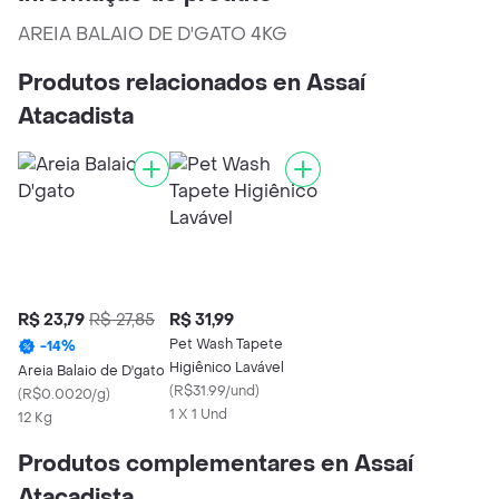
AREIA BALAIO DE D'GATO 4KG
Produtos relacionados en Assaí
Atacadista
R$ 23,79
R$ 27,85
R$ 31,99
Pet Wash Tapete
-
14
%
Higiênico Lavável
Areia Balaio de D'gato
(
R$31.99/und
)
(
R$0.0020/g
)
1 X 1 Und
12 Kg
Produtos complementares en Assaí
Atacadista