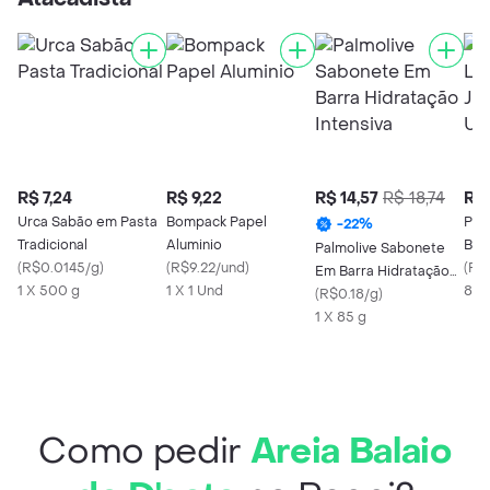
R$ 7,24
R$ 9,22
R$ 14,57
R$ 18,74
R$ 
Urca Sabão em Pasta
Bompack Papel
Pac
-
22
%
Tradicional
Aluminio
Buq
Palmolive Sabonete
(
R$0.0145/g
)
(
R$9.22/und
)
Com
(
R$
Em Barra Hidratação
1 X 500 g
1 X 1 Und
85 
Intensiva
(
R$0.18/g
)
1 X 85 g
Como pedir
Areia Balaio