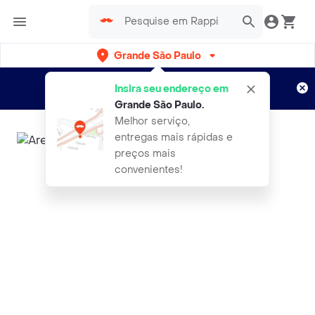
Grande São Paulo
Cadastre-se
Novo no Rappi?
e aproveite...
Insira seu endereço em
Entregas grátis por 15 dias!
Aplicam T&C
Grande São Paulo
.
Melhor serviço,
entregas mais rápidas e
preços mais
convenientes!