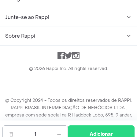
Junte-se ao Rappi
Sobre Rappi
Facebook
Twitter
Instagram
©
2026
Rappi Inc. All rights reserved.
© Copyright 2024 - Todos os direitos reservados de RAPPI.
RAPPI BRASIL INTERMEDIAÇÃO DE NEGÓCIOS LTDA.,
empresa com sede social na R Haddock Lobo, 595, 9 andar,
conj. 91, Lado A, Cerqueira Cesar, São Paulo/SP CEP. 01414-
905, CNPJ/MF n° 26.900.161/0001-25.
1
Adicionar