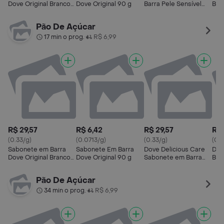
Dove Original Branco 6
Dove Original 90 g
Barra Pele Sensível
Bel
Unidades de 90g
90g
Hid
Cada
Pão De Açúcar
17 min o prog.
R$ 6,99
•
R$ 29,57
R$ 6,42
R$ 29,57
R$ 
(0.33/g)
(0.0713/g)
(0.33/g)
(0.3
Sabonete em Barra
Sabonete Em Barra
Dove Delicious Care
Dov
Dove Original Branco 6
Dove Original 90 g
Sabonete em Barra
Bar
Unidades de 90g
Karité e Baunilha Pack
Pac
Cada
6x90g
Pão De Açúcar
34 min o prog.
R$ 6,99
•