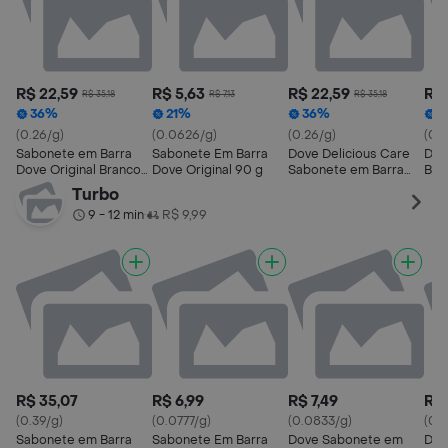
R$ 22,59
R$ 5,63
R$ 22,59
R$ 
R$ 35,18
R$ 7,13
R$ 35,18
36%
21%
36%
3
(0.26/g)
(0.0626/g)
(0.26/g)
(0.2
Sabonete em Barra
Sabonete Em Barra
Dove Delicious Care
Dov
Dove Original Branco 6
Dove Original 90 g
Sabonete em Barra
Bar
Unidades de 90g
Karité e Baunilha Pack
Pac
Turbo
Cada
6x90g
9 - 12 min
R$ 9,99
•
R$ 35,07
R$ 6,99
R$ 7,49
R$ 
(0.39/g)
(0.0777/g)
(0.0833/g)
(0.
Sabonete em Barra
Sabonete Em Barra
Dove Sabonete em
Dov