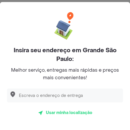
App Store
Google play
AppGallery
Insira seu endereço em Grande São
Peça sua comida favorita perto de você
Paulo:
Melhor serviço, entregas mais rápidas e preços
Categorias
mais convenientes!
Junte-se ao Rappi
Sobre Rappi
Usar minha localização
Facebook
Twitter
Instagram