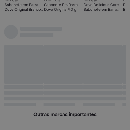
Sabonete em Barra
Sabonete Em Barra
Dove Delicious Care
Dov
Dove Original Branco 6
Dove Original 90 g
Sabonete em Barra
Bar
Unidades de 90g
Karité e Baunilha Pack
Pac
Cada
6x90g
Outras marcas importantes