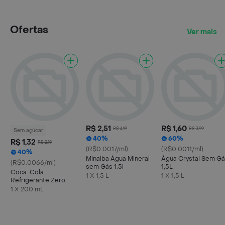
Ofertas
Ver mais
R$ 2,51
R$ 1,60
R$ 4,19
R$ 3,99
Sem açúcar
40%
60%
R$ 1,32
R$ 2,19
(R$0.0017/ml)
(R$0.0011/ml)
40%
Minalba Água Mineral
Água Crystal Sem G
(R$0.0066/ml)
sem Gás 1.5l
1,5L
Coca-Cola
1 X 1,5 L
1 X 1,5 L
Refrigerante Zero
Açúcar Mini Garrafa
1 X 200 mL
200ml