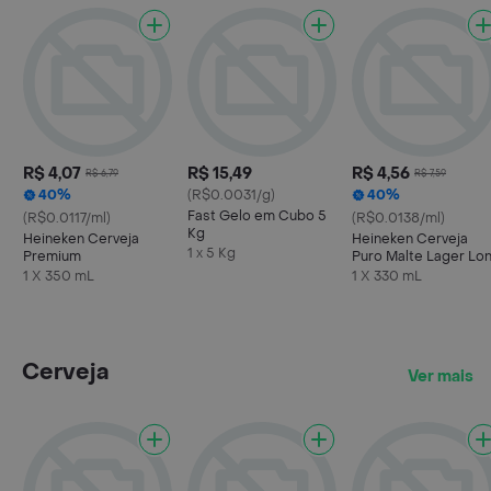
R$ 4,07
R$ 15,49
R$ 4,56
R$ 6,79
R$ 7,59
40%
(R$0.0031/g)
40%
Fast Gelo em Cubo 5
(R$0.0117/ml)
(R$0.0138/ml)
Kg
Heineken Cerveja
Heineken Cerveja
1 x 5 Kg
Premium
Puro Malte Lager Lo
Neck 330ml
1 X 350 mL
1 X 330 mL
Cerveja
Ver mais