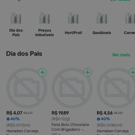
Dia dos
Preços
HortiFruti
Saudáveis
Carne
Pais
imbatíveis
Dia dos Pais
Ver mais
R$ 4,07
R$ 19,89
R$ 4,56
R$ 6,79
R$ 7,59
40%
(R$0.12/g)
40%
Fatia Bolo Chocolate
(R$0.0117/ml)
(R$0.0138/ml)
Com Brigadeiro -
Heineken Cerveja
Heineken Cerveja
Doce Aquarella