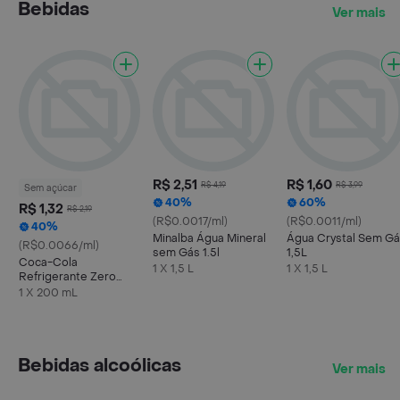
Bebidas
Ver mais
R$ 2,51
R$ 1,60
R$ 4,19
R$ 3,99
Sem açúcar
40%
60%
R$ 1,32
R$ 2,19
(R$0.0017/ml)
(R$0.0011/ml)
40%
Minalba Água Mineral
Água Crystal Sem G
(R$0.0066/ml)
sem Gás 1.5l
1,5L
Coca-Cola
1 X 1,5 L
1 X 1,5 L
Refrigerante Zero
Açúcar Mini Garrafa
1 X 200 mL
200ml
Bebidas alcoólicas
Ver mais