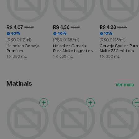
R$ 4,07
R$ 4,56
R$ 4,28
R$ 6,79
R$ 7,59
R$ 4,75
40%
40%
10%
(R$0.0117/ml)
(R$0.0138/ml)
(R$0.0123/ml)
Heineken Cerveja
Heineken Cerveja
Cerveja Spaten Puro
Premium
Puro Malte Lager Long
Malte 350 mL Lata
Neck 330ml
1 X 350 mL
1 X 330 mL
1 X 350 mL
Matinais
Ver mais