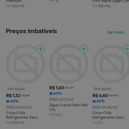
170 g
Premium
Puro Malte Lager Lo
Neck 330ml
1 X 350 mL
1 X 330 mL
Preços imbatíveis
Ver mais
R$ 1,60
R$ 3,99
Sem açúcar
Sem açúcar
60%
R$ 1,32
R$ 6,60
R$ 2,19
R$ 11,99
(R$0.0011/ml)
40%
45%
Água Crystal Sem Gás
(R$0.0066/ml)
(R$0.0033/ml)
1,5L
Coca-Cola
Coca-Cola
1 X 1,5 L
Refrigerante Zero
Refrigerante Zero
Açúcar Mini Garrafa
Açúcar Garrafa
1 X 200 mL
1 X 2 L
200ml