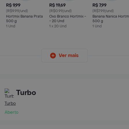
R$ 9,99
R$ 19,69
R$ 7,99
(R$9.99/und)
(R$0.99/und)
(R$7.99/und)
Hortmix Banana Prata
Ovo Branco Hortmix -
Banana Nanica Hortm
500 g
- 20 Und
500 g
1 Und
1 x 20 Und
1 Und
Ver mais
Turbo
Turbo
Aberto